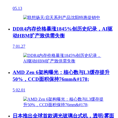
05.13
DDR4内存价格暴涨1845%创历史纪录，AI驱
动HBM扩产致供需失衡
7
01.27
AMD Zen 6架构曝光：核心数与L3缓存提升
50%，CCD面积保持76mm&#178;
5
02.01
日本推出全球首款调光玻璃台式机，透明/雾面