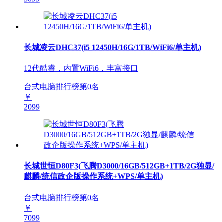
长城凌云DHC37(i5 12450H/16G/1TB/WiFi6/单主机)
12代酷睿，内置WiFi6，丰富接口
台式电脑排行榜第
0
名
￥
2099
长城世恒D80F3(飞腾D3000/16GB/512GB+1TB/2G独显/
麒麟/统信政企版操作系统+WPS/单主机)
台式电脑排行榜第
0
名
￥
7099