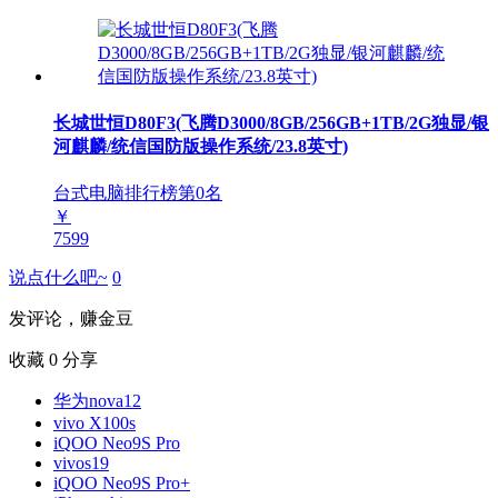
长城世恒D80F3(飞腾D3000/8GB/256GB+1TB/2G独显/银
河麒麟/统信国防版操作系统/23.8英寸)
台式电脑排行榜第
0
名
￥
7599
说点什么吧~
0
发评论，赚金豆
收藏
0
分享
华为nova12
vivo X100s
iQOO Neo9S Pro
vivos19
iQOO Neo9S Pro+