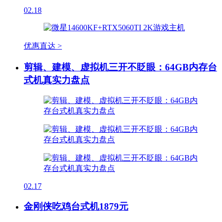
02.18
优惠直达 >
剪辑、建模、虚拟机三开不眨眼：64GB内存台
式机真实力盘点
02.17
金刚侠吃鸡台式机1879元