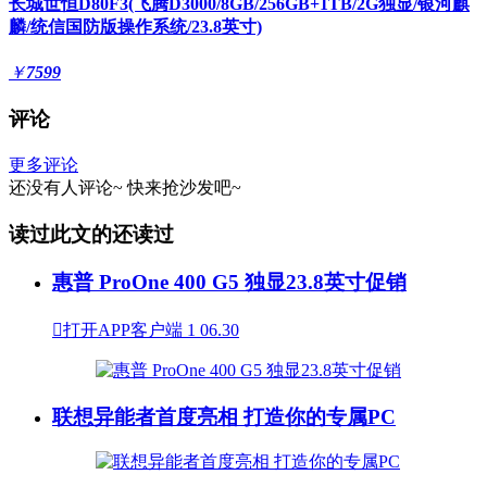
长城世恒D80F3(飞腾D3000/8GB/256GB+1TB/2G独显/银河麒
麟/统信国防版操作系统/23.8英寸)
￥
7599
评论
更多评论
还没有人评论~
快来
抢沙发
吧~
读过此文的还读过
惠普 ProOne 400 G5 独显23.8英寸促销

打开APP客户端
1
06.30
联想异能者首度亮相 打造你的专属PC