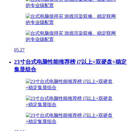
05.27
23寸台式电脑性能推荐榜 i7以上+双硬盘+稳定
集显组合