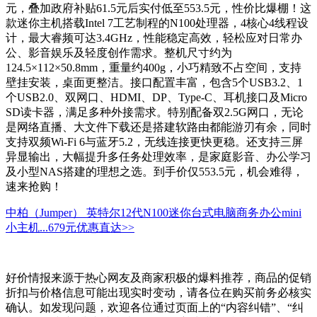
元，叠加政府补贴61.5元后实付低至553.5元，性价比爆棚！这
款迷你主机搭载Intel 7工艺制程的N100处理器，4核心4线程设
计，最大睿频可达3.4GHz，性能稳定高效，轻松应对日常办
公、影音娱乐及轻度创作需求。整机尺寸约为
124.5×112×50.8mm，重量约400g，小巧精致不占空间，支持
壁挂安装，桌面更整洁。接口配置丰富，包含5个USB3.2、1
个USB2.0、双网口、HDMI、DP、Type-C、耳机接口及Micro
SD读卡器，满足多种外接需求。特别配备双2.5G网口，无论
是网络直播、大文件下载还是搭建软路由都能游刃有余，同时
支持双频Wi-Fi 6与蓝牙5.2，无线连接更快更稳。还支持三屏
异显输出，大幅提升多任务处理效率，是家庭影音、办公学习
及小型NAS搭建的理想之选。到手价仅553.5元，机会难得，
速来抢购！
中柏（Jumper） 英特尔12代N100迷你台式电脑商务办公mini
小主机...
679元
优惠直达>>
好价情报来源于热心网友及商家积极的爆料推荐，商品的促销
折扣与价格信息可能出现实时变动，请各位在购买前务必核实
确认。如发现问题，欢迎各位通过页面上的“内容纠错”、“纠