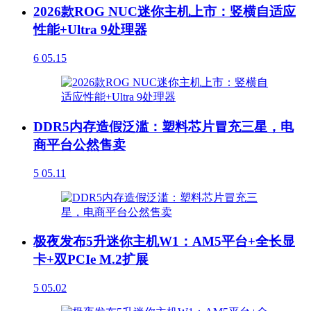
2026款ROG NUC迷你主机上市：竖横自适应
性能+Ultra 9处理器
6
05.15
DDR5内存造假泛滥：塑料芯片冒充三星，电
商平台公然售卖
5
05.11
极夜发布5升迷你主机W1：AM5平台+全长显
卡+双PCIe M.2扩展
5
05.02