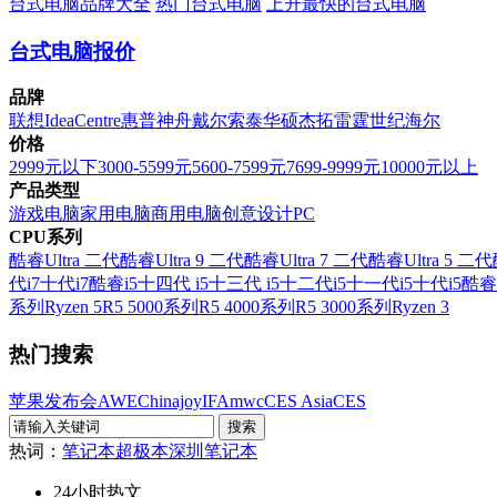
台式电脑品牌大全
热门台式电脑
上升最快的台式电脑
台式电脑报价
品牌
联想
IdeaCentre
惠普
神舟
戴尔
索泰
华硕
杰拓
雷霆世纪
海尔
价格
2999元以下
3000-5599元
5600-7599元
7699-9999元
10000元以上
产品类型
游戏电脑
家用电脑
商用电脑
创意设计PC
CPU系列
酷睿Ultra 二代
酷睿Ultra 9 二代
酷睿Ultra 7 二代
酷睿Ultra 5 二代
代i7
十代i7
酷睿i5
十四代 i5
十三代 i5
十二代i5
十一代i5
十代i5
酷睿
系列
Ryzen 5
R5 5000系列
R5 4000系列
R5 3000系列
Ryzen 3
热门搜索
苹果发布会
AWE
Chinajoy
IFA
mwc
CES Asia
CES
热词：
笔记本
超极本
深圳笔记本
24小时热文