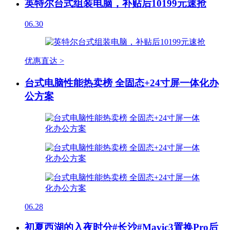
英特尔台式组装电脑，补贴后10199元速抢
06.30
优惠直达 >
台式电脑性能热卖榜 全固态+24寸屏一体化办
公方案
06.28
初夏西湖的入夜时分#长沙#Mavic3置换Pro后