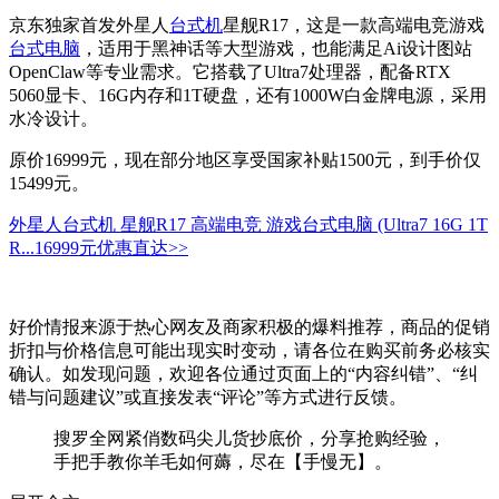
京东独家首发外星人
台式机
星舰R17，这是一款高端电竞游戏
台式电脑
，适用于黑神话等大型游戏，也能满足Ai设计图站
OpenClaw等专业需求。它搭载了Ultra7处理器，配备RTX
5060显卡、16G内存和1T硬盘，还有1000W白金牌电源，采用
水冷设计。
原价16999元，现在部分地区享受国家补贴1500元，到手价仅
15499元。
外星人台式机 星舰R17 高端电竞 游戏台式电脑 (Ultra7 16G 1T
R...
16999元
优惠直达>>
好价情报来源于热心网友及商家积极的爆料推荐，商品的促销
折扣与价格信息可能出现实时变动，请各位在购买前务必核实
确认。如发现问题，欢迎各位通过页面上的“内容纠错”、“纠
错与问题建议”或直接发表“评论”等方式进行反馈。
搜罗全网紧俏数码尖儿货抄底价，分享抢购经验，
手把手教你羊毛如何薅，尽在【手慢无】。