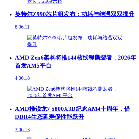
英特尔Z990芯片组发布：功耗与结温双双提升
8
06.11
AMD Zen6架构将推144核线程撕裂者，2026年
首发AM5平台
4
06.18
AMD推锐龙7 5800X3D纪念AM4十周年，借
DDR4生态延寿促性能跃升
3
06.13