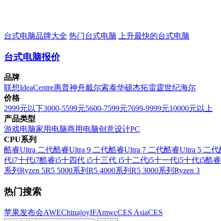
台式电脑品牌大全
热门台式电脑
上升最快的台式电脑
台式电脑报价
品牌
联想
IdeaCentre
惠普
神舟
戴尔
索泰
华硕
杰拓
雷霆世纪
海尔
价格
2999元以下
3000-5599元
5600-7599元
7699-9999元
10000元以上
产品类型
游戏电脑
家用电脑
商用电脑
创意设计PC
CPU系列
酷睿Ultra 二代
酷睿Ultra 9 二代
酷睿Ultra 7 二代
酷睿Ultra 5 二代
代i7
十代i7
酷睿i5
十四代 i5
十三代 i5
十二代i5
十一代i5
十代i5
酷睿
系列
Ryzen 5
R5 5000系列
R5 4000系列
R5 3000系列
Ryzen 3
热门搜索
苹果发布会
AWE
Chinajoy
IFA
mwc
CES Asia
CES