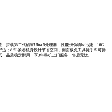
办公打造，搭载第二代酷睿Ultra 5处理器，性能强劲响应迅捷；16G
公更舒适；8.5L紧凑机身设计节省空间，侧面板免工具徒手即可拆
试，品质稳定耐用；享3年整机上门服务，售后无忧。