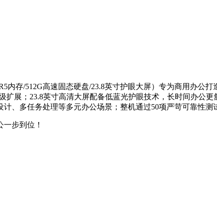
16G DDR5内存/512G高速固态硬盘/23.8英寸护眼大屏）专为商用
户自主升级扩展；23.8英寸高清大屏配备低蓝光护眼技术，长时间办
计、多任务处理等多元办公场景；整机通过50项严苛可靠性测
办公一步到位！