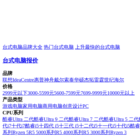
台式电脑品牌大全
热门台式电脑
上升最快的台式电脑
台式电脑报价
品牌
联想
IdeaCentre
惠普
神舟
戴尔
索泰
华硕
杰拓
雷霆世纪
海尔
价格
2999元以下
3000-5599元
5600-7599元
7699-9999元
10000元以上
产品类型
游戏电脑
家用电脑
商用电脑
创意设计PC
CPU系列
酷睿Ultra 二代
酷睿Ultra 9 二代
酷睿Ultra 7 二代
酷睿Ultra 5 二代
代i7
十代i7
酷睿i5
十四代 i5
十三代 i5
十二代i5
十一代i5
十代i5
酷睿
系列
Ryzen 5
R5 5000系列
R5 4000系列
R5 3000系列
Ryzen 3