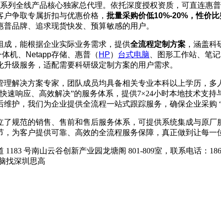
系列全线产品核心独家总代理。依托深度授权资质，可直连惠普
客户争取专属折扣与优惠价格，
批量采购价低
10%-20%
，性价比
惠普品牌、追求现货快发、预算敏感的用户。
组成，能根据企业实际业务需求，提供
全流程定制方案
，涵盖科
一体机、
Netapp
存储、惠普（
HP
）
台式电脑
、图形工作站、笔记
化升级服务，适配需要科研级定制方案的用户需求。
管理解决方案专家，团队成员均具备相关专业本科以上学历，多
快速响应、高效解决”的服务体系，提供7×24小时本地技术支
维护，我们为企业提供全流程一站式跟踪服务，确保企业采购 “
建立了规范的销售、售前和售后服务体系，可提供系统集成与原厂
节，为客户提供可靠、高效的全流程服务保障，真正做到让每一
号南山云谷创新产业园龙塘阁 801-809室，联系电话：18675531
电脑找深圳思高