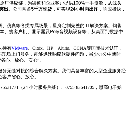
原厂供应链，为
渠道和
企业客户提供
100%
一手货源，从源头
突出
。公司常备
5
千万现货
，可实现
24
小时内出库
，响应极快，
研、仿真等各类专属场景，量身定制完整的
IT
解决方案
。销售
本、瘦客户机、显示器及
Poly
音视频设备等，从桌面到数据中
人持有
VMware
、Citrix、HP、Altiris、CCNA等国际技术认证，
持与现场上门服务，能够迅速响应软硬件问题，减少办公中断时
省心、放心、安心”。
服务无缝对接的综合解决方案。我们具备丰富的大型企业服务经
位客户省心、放心。
771（24 小时服务热线）、0755-83641705，思高电子始