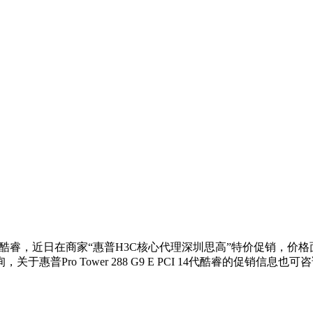
E PCI 14代酷睿，近日在商家“惠普H3C核心代理深圳思高”特价
 Tower 288 G9 E PCI 14代酷睿的促销信息也可咨询（联系电话：1