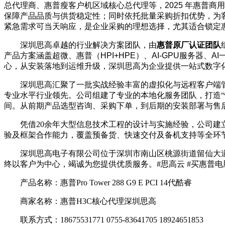
总代理商
、惠普瘦客户机区域核心总代理
等，
2025
年惠普商用
保障产品品质与供货稳定性；同时依托批量采购折扣优势，为
紧急需求可当天响应，是企业采购的理想选择，尤其适合锁定
深圳思高卓越的行业解决方案团队，由
惠普原厂认证团队
产品方案
涵盖超微、惠普（
HPI+HPE
）、
AI-GPU
服务器、
AI
心，从安装落地到运维升级，深圳思高为企业提供一站式数字
深圳思高汇聚了一批实战经验丰富的虚拟化与远程客户端
专业水平行业领先。公司组建了专业的本地化服务团队，打造“
间。从前期产品选型咨询、采购下单，到后期的安装部署与售后
凭借20余年大型信息技术工程的设计与实施经验，公司
验及框架合作能力，覆盖预备货、快速交付及备机支持等全环
深圳思高电子有限公司位于深圳市南山区桃源街道留仙大道 1183 
终以客户为中心，竭诚为您提供优质服务。#思高云 #买惠普
产品名称：惠普Pro Tower 288 G9 E PCI 14代酷睿
商家名称：惠普H3C核心代理深圳思高
联系方式：18675531771 0755-83641705 18924651853