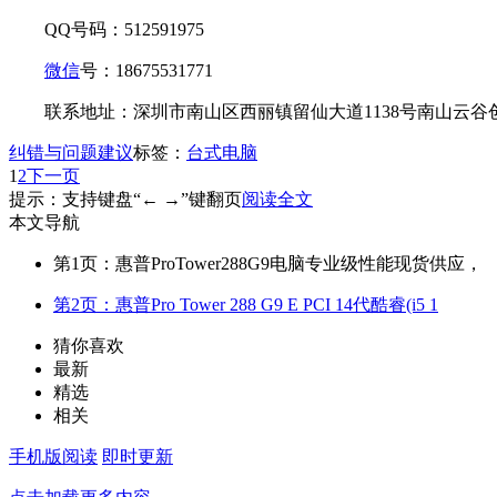
QQ号码：512591975
微信
号：18675531771
联系地址：深圳市南山区西丽镇留仙大道1138号南山云谷
纠错与问题建议
标签：
台式电脑
1
2
下一页
提示：支持键盘“← →”键翻页
阅读全文
本文导航
第1页：惠普ProTower288G9电脑专业级性能现货供应，
第2页：惠普Pro Tower 288 G9 E PCI 14代酷睿(i5 1
猜你喜欢
最新
精选
相关
手机版阅读
即时更新