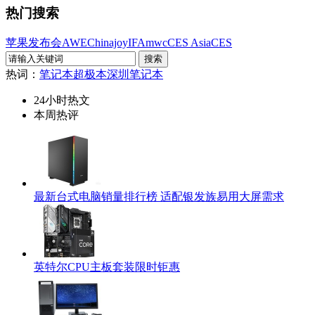
热门搜索
苹果发布会
AWE
Chinajoy
IFA
mwc
CES Asia
CES
热词：
笔记本
超极本
深圳笔记本
24小时热文
本周热评
最新台式电脑销量排行榜 适配银发族易用大屏需求
英特尔CPU主板套装限时钜惠