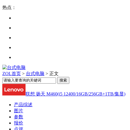
热点：
ZOL首页
>
台式电脑
> 正文
联想 扬天 M460(i5 12400/16GB/256GB+1TB/集显)
产品综述
图片
参数
报价
点评