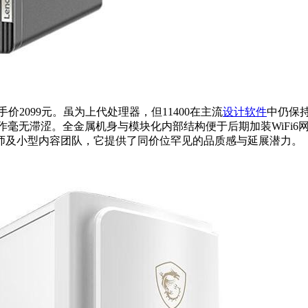
单主机）到手价2099元。虽为上代处理器，但11400在主流
设计软件
中仍保
操作毫无滞涩。全金属机身与模块化内部结构便于后期加装WiFi
师及小型内容团队，它提供了同价位罕见的品质感与延展潜力。