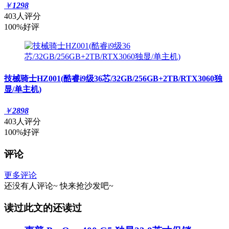
￥
1298
403人评分
100%好评
技械骑士HZ001(酷睿i9级36芯/32GB/256GB+2TB/RTX3060独
显/单主机)
￥
2898
403人评分
100%好评
评论
更多评论
还没有人评论~
快来
抢沙发
吧~
读过此文的还读过