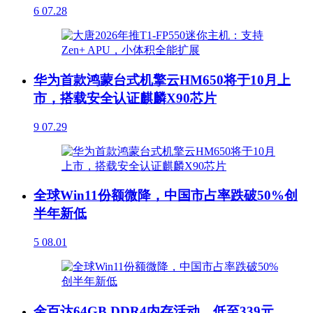
6
07.28
华为首款鸿蒙台式机擎云HM650将于10月上
市，搭载安全认证麒麟X90芯片
9
07.29
全球Win11份额微降，中国市占率跌破50%创
半年新低
5
08.01
金百达64GB DDR4内存活动，低至339元