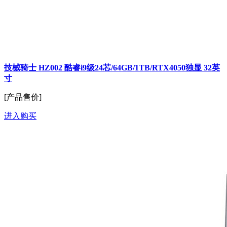
技械骑士 HZ002 酷睿i9级24芯/64GB/1TB/RTX4050独显 32英
寸
[产品售价]
进入购买