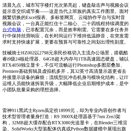
清晨九点，城市写字楼灯光次第亮起，键盘敲击声与视频会议
提示音交织成节奏——这是当代上班族的真实工作图景。面对
频繁切换的Excel报表、多标签网页、云端协作平台与实时音
视频会议，一台真正能扛住十二核心、二十四线程持续调度的
台式电脑
，已非配置冗余，而是效率刚需。它需要在多任务并
行中保持丝滑响应，在长时间运行下维持低温静音，在突发需
求时支持快速扩展，更要在预算与可靠性之间划出理性刻度。
技械骑士HZ002以2798元亲民价格切入主流办公场景，搭载酷
睿i9级24核处理器、64GB超大内存与1TB高速固态硬盘，辅以
RTX4050独立显卡，不仅可流畅运行Photoshop多图层叠加、
Premiere基础剪辑及虚拟机多开，其32英寸高清显示器更省去
外接显示设备的麻烦；流线型抗冲击机身与模块化结构，让IT
运维人员能快速拆装升级，大幅降低企业后期维护成本，是中
小团队批量采购的理想选择。
雷神911黑武士Ryzen虽定价18999元，却为专业内容创作者与
技术型管理者量身打造：R9 3900X处理器基于7nm Zen3架
构，32MB超大缓存配合RTX3080光追显卡，在Blender三维渲
染、SolidWorks大型装配体仿真或Python数据建模中展现出旗