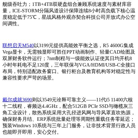
舰级吞吐力；1TB+4TB双硬盘组合兼顾系统速度与素材库容
量，ICE-STORM分隔风道设计保障连续8小时高负载下核心温
度稳定低于75℃，星战风格外观亦契合科技公司开放式办公空
间调性。
联想启天M540
以3199元提供高能效平衡之选，R5 4600G集成
Vega显卡，无需独显即可胜任PPT动画制作、轻量CAD绘图及
双屏财务软件运行；7nm制程与一级能效认证使其日均开机8
小时年耗电不足120度，三年联保与VGA/HDMI/USB-C全接口
布局，特别适配政务窗口、银行柜台及教育机构等对稳定性与
兼容性要求严苛的场景。
戴尔成就3690
则以3549元诠释可靠主义——11代i5 11400六核
十二线程，睿频达4.4GHz，配合512GB PCIe SSD与橄榄灰三
角工业设计，散热系统采用大孔径进风网与导风罩直吹热源，
确保财务月结、ERP系统批量处理等周期性重载任务零延迟；
预装Windows 10系统与三年上门服务，让非技术背景行政人员
也能即开即用，安心交付。