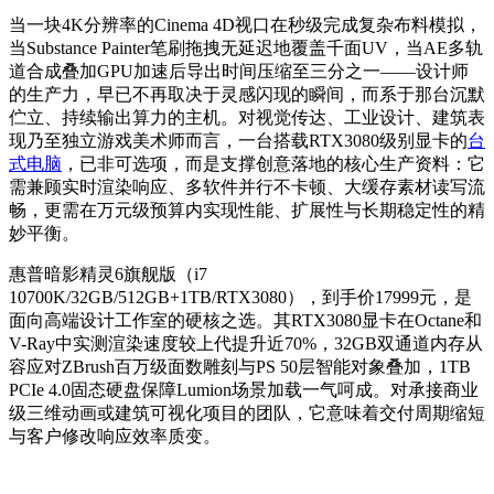
当一块4K分辨率的Cinema 4D视口在秒级完成复杂布料模拟，
当Substance Painter笔刷拖拽无延迟地覆盖千面UV，当AE多轨
道合成叠加GPU加速后导出时间压缩至三分之一——设计师
的生产力，早已不再取决于灵感闪现的瞬间，而系于那台沉默
伫立、持续输出算力的主机。对视觉传达、工业设计、建筑表
现乃至独立游戏美术师而言，一台搭载RTX3080级别显卡的
台
式电脑
，已非可选项，而是支撑创意落地的核心生产资料：它
需兼顾实时渲染响应、多软件并行不卡顿、大缓存素材读写流
畅，更需在万元级预算内实现性能、扩展性与长期稳定性的精
妙平衡。
惠普暗影精灵6旗舰版（i7
10700K/32GB/512GB+1TB/RTX3080），到手价17999元，是
面向高端设计工作室的硬核之选。其RTX3080显卡在Octane和
V-Ray中实测渲染速度较上代提升近70%，32GB双通道内存从
容应对ZBrush百万级面数雕刻与PS 50层智能对象叠加，1TB
PCIe 4.0固态硬盘保障Lumion场景加载一气呵成。对承接商业
级三维动画或建筑可视化项目的团队，它意味着交付周期缩短
与客户修改响应效率质变。