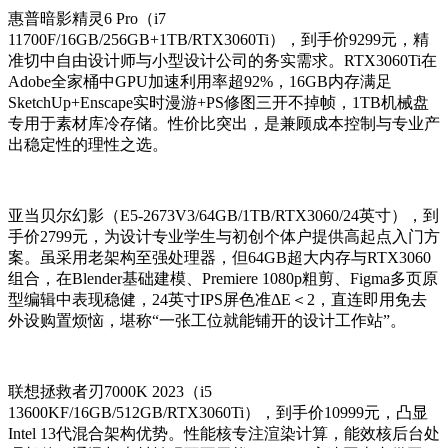
惠普暗影精灵6 Pro（i7
11700F/16GB/256GB+1TB/RTX3060Ti），到手价9299元，精
准切中自由设计师与小型设计公司的务实需求。RTX3060Ti在
Adobe全家桶中GPU加速利用率超92%，16GB内存满足
SketchUp+Enscape实时漫游+PS修图三开不掉帧，1TB机械盘
专用于素材库冷存储。性价比突出，是兼顾成本控制与专业产
出稳定性的理性之选。
亚当贝尔幻影（E5-2673V3/64GB/1TB/RTX3060/24英寸），到
手价2799元，为设计专业学生与初创个体户提供高起点入门方
案。虽采用老架构至强处理器，但64GB超大内存与RTX3060
组合，在Blender基础建模、Premiere 1080p粗剪、Figma多页原
型编辑中表现稳健，24英寸IPS屏色准ΔE＜2，直连即用免去
外设购置烦恼，堪称“一张工位就能铺开的设计工作站”。
联想拯救者刃7000K 2023（i5
13600KF/16GB/512GB/RTX3060Ti），到手价10999元，凸显
Intel 13代混合架构优势。性能核专注渲染计算，能效核后台处