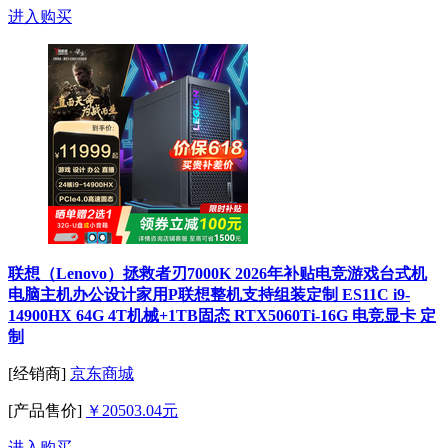
进入购买
联想（Lenovo）拯救者刃7000K 2026年补贴电竞游戏台式机
电脑主机办公设计家用P联想整机支持组装定制 ES11C i9-
14900HX 64G 4T机械+1TB固态 RTX5060Ti-16G 电竞显卡 定
制
[经销商]
京东商城
[产品售价]
￥20503.04元
进入购买