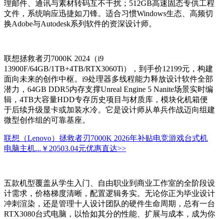
理邮件、通讯与素材转码互不干扰；512GB高速固态专供工程
文件，系统响应迅捷如刀锋。适合习惯Windows生态、高频切
换Adobe与Autodesk系列软件的资深设计师。
联想拯救者刃7000K 2024（i9
13900F/64GB/1TB+4TB/RTX3060Ti），到手价12199元，构建
面向未来的创作中枢。i9处理器多线程能力释放设计软件全部
潜力，64GB DDR5内存支撑Unreal Engine 5 Nanite场景实时编
辑，4TB大容量HDD专存历史项目与材质库，模块化机箱便
于后续升级显卡或加装水冷。它是设计师从单兵作战迈向组建
微型创作组的可靠基座。
联想（Lenovo）拯救者刃7000K 2026年补贴电竞游戏台式机
电脑主机...
￥20503.04元
优惠直达>>
五款机型覆盖从学生入门、自由职业到商业工作室的全阶段设
计需求，价格梯度清晰，配置逻辑务实。无论你正为毕业设计
冲刺渲染，还是管理十人设计团队的硬件生命周期，总有一台
RTX3080台式电脑，以恰如其分的性能、扩展与成本，成为你