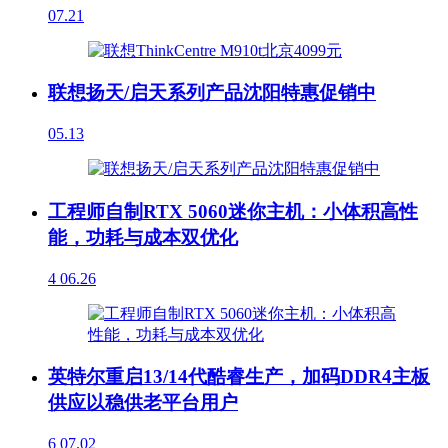
07.21
联想扬天/启天系列产品沈阳特惠促销中
05.13
工程师自制RTX 5060迷你主机：小体积高性
能，功耗与成本双优化
4
06.26
英特尔重启13/14代酷睿生产，加码DDR4主板
供应以稳供老平台用户
6
07.02