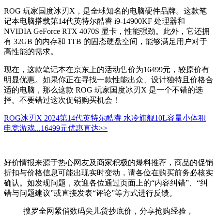
ROG 玩家国度冰刃X，是全球知名的电脑硬件品牌。这款笔
记本电脑搭载第14代英特尔酷睿 i9-14900KF 处理器和
NVIDIA GeForce RTX 4070S 显卡，性能强劲。此外，它还拥
有 32GB 的内存和 1TB 的固态硬盘空间，能够满足用户对于
高性能的需求。
现在，这款笔记本在京东上的活动售价为16499元，较原价有
明显优惠。如果你正在寻找一款性能出众、设计独特且价格合
适的电脑，那么这款 ROG 玩家国度冰刃X 是一个不错的选
择。不要错过这次促销购买机会！
ROG冰刃X 2024第14代英特尔酷睿 水冷旗舰10L容量小体积
电竞游戏...
16499元
优惠直达>>
好价情报来源于热心网友及商家积极的爆料推荐，商品的促销
折扣与价格信息可能出现实时变动，请各位在购买前务必核实
确认。如发现问题，欢迎各位通过页面上的“内容纠错”、“纠
错与问题建议”或直接发表“评论”等方式进行反馈。
搜罗全网紧俏数码尖儿货抄底价，分享抢购经验，