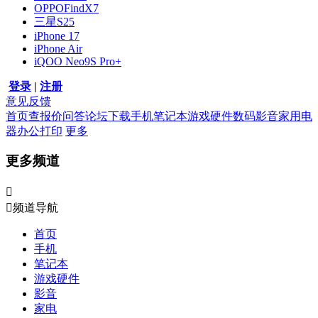
OPPOFindX7
三星S25
iPhone 17
iPhone Air
iQOO Neo9S Pro+
登录
|
注册
意见反馈
首页
查报价
问答
论坛
下载
手机
笔记本
游戏硬件
数码影音
家用电
器
办公打印
更多
更多频道


频道导航
首页
手机
笔记本
游戏硬件
影音
家电