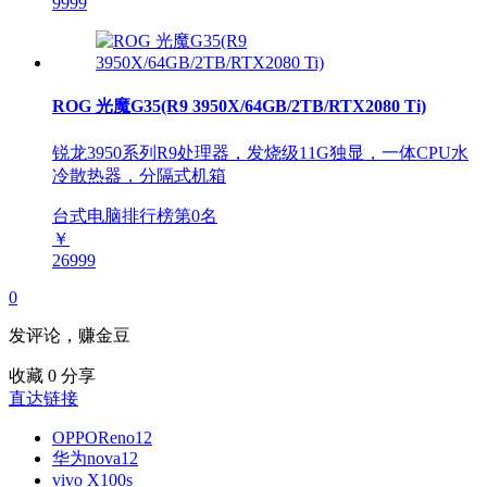
9999
ROG 光魔G35(R9 3950X/64GB/2TB/RTX2080 Ti)
锐龙3950系列R9处理器，发烧级11G独显，一体CPU水
冷散热器，分隔式机箱
台式电脑排行榜第
0
名
￥
26999
0
发评论，赚金豆
收藏
0
分享
直达链接
OPPOReno12
华为nova12
vivo X100s