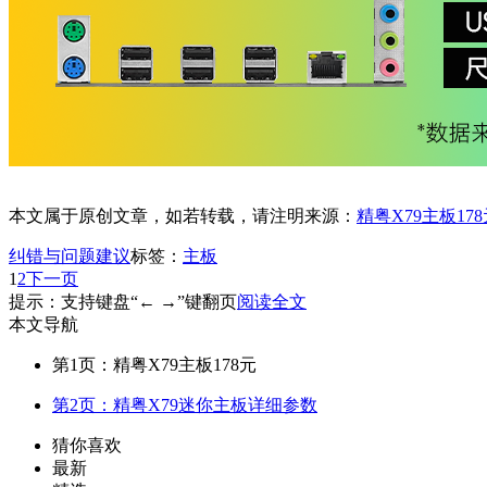
本文属于原创文章，如若转载，请注明来源：
精粤X79主板17
纠错与问题建议
标签：
主板
1
2
下一页
提示：支持键盘“← →”键翻页
阅读全文
本文导航
第1页：精粤X79主板178元
第2页：精粤X79迷你主板详细参数
猜你喜欢
最新