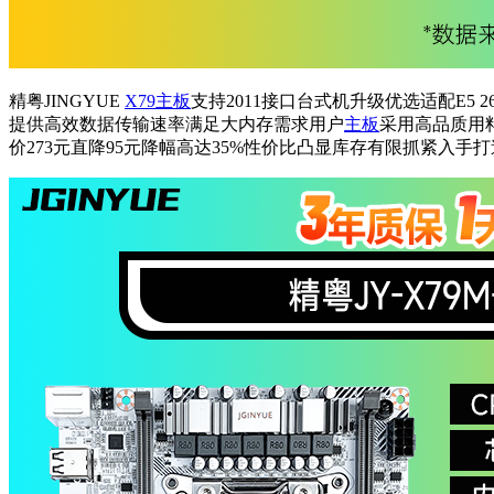
精粤JINGYUE
X79主板
支持2011接口台式机升级优选适配E5
提供高效数据传输速率满足大内存需求用户
主板
采用高品质用
价273元直降95元降幅高达35%性价比凸显库存有限抓紧入手