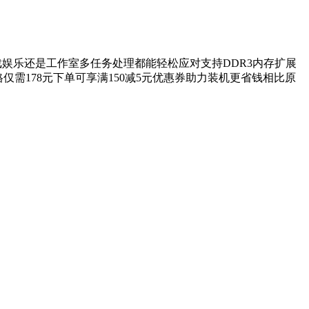
游戏娱乐还是工作室多任务处理都能轻松应对支持DDR3内存扩展
需178元下单可享满150减5元优惠券助力装机更省钱相比原