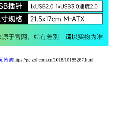
8元抢购
https://pc.zol.com.cn/1018/10185287.html