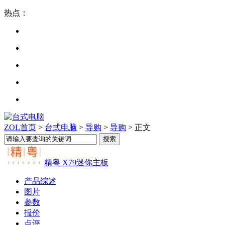
热点：
ZOL首页
>
台式电脑
>
导购
>
导购
> 正文
精粤 X79迷你主板
产品综述
图片
参数
报价
点评