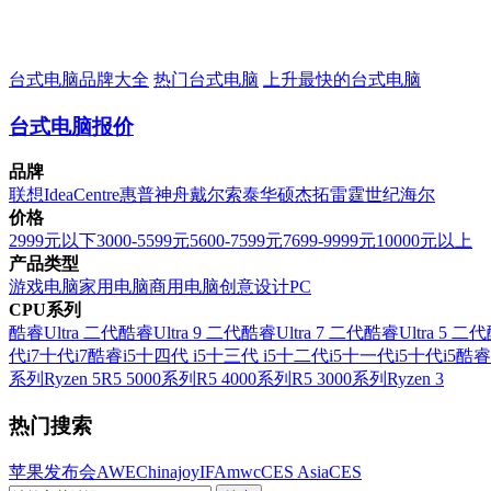
台式电脑品牌大全
热门台式电脑
上升最快的台式电脑
台式电脑报价
品牌
联想
IdeaCentre
惠普
神舟
戴尔
索泰
华硕
杰拓
雷霆世纪
海尔
价格
2999元以下
3000-5599元
5600-7599元
7699-9999元
10000元以上
产品类型
游戏电脑
家用电脑
商用电脑
创意设计PC
CPU系列
酷睿Ultra 二代
酷睿Ultra 9 二代
酷睿Ultra 7 二代
酷睿Ultra 5 二代
代i7
十代i7
酷睿i5
十四代 i5
十三代 i5
十二代i5
十一代i5
十代i5
酷睿
系列
Ryzen 5
R5 5000系列
R5 4000系列
R5 3000系列
Ryzen 3
热门搜索
苹果发布会
AWE
Chinajoy
IFA
mwc
CES Asia
CES