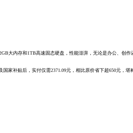
器，配备32GB大内存和1TB高速固态硬盘，性能澎湃，无论是办公、创
员立减及国家补贴后，实付仅需2371.09元，相比原价省下超65