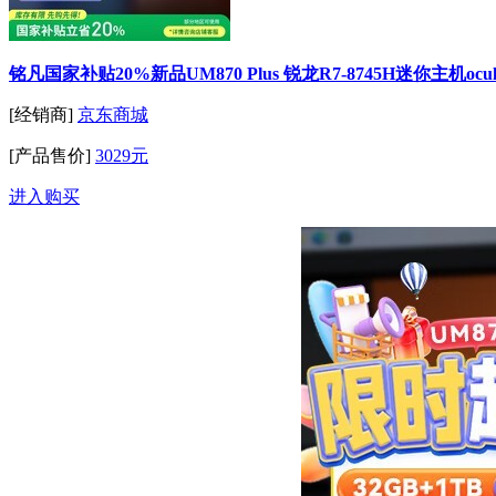
铭凡国家补贴20%新品UM870 Plus 锐龙R7-8745H迷你主机o
[经销商]
京东商城
[产品售价]
3029元
进入购买