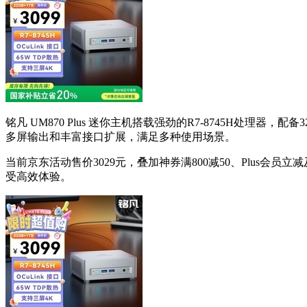
铭凡 UM870 Plus 迷你主机搭载强劲的R7-8745H处理
多屏输出和丰富接口扩展，满足多种使用场景。
当前京东活动售价3029元，叠加神券满800减50、Plus会
受高效体验。