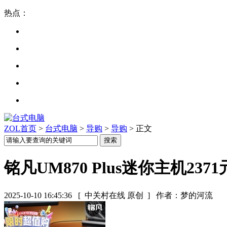
热点：
ZOL首页
>
台式电脑
>
导购
>
导购
> 正文
铭凡UM870 Plus迷你主机2371
2025-10-10 16:45:36
[ 中关村在线 原创 ]
作者：梦的河流