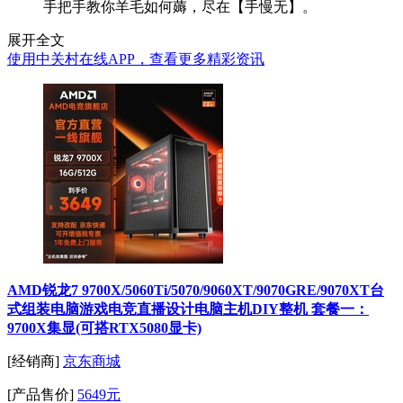
手把手教你羊毛如何薅，尽在【手慢无】。
展开全文
使用中关村在线APP，查看更多精彩资讯
AMD锐龙7 9700X/5060Ti/5070/9060XT/9070GRE/9070XT台
式组装电脑游戏电竞直播设计电脑主机DIY整机 套餐一：
9700X集显(可搭RTX5080显卡)
[经销商]
京东商城
[产品售价]
5649元