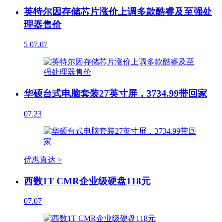
英特尔因存储芯片涨价上调多款酷睿及至强处
理器售价
5
07.07
华硕台式电脑套装27英寸屏，3734.99带回家
07.23
优惠直达 >
西数1T CMR企业级硬盘118元
07.07