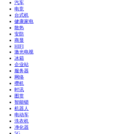
汽车
电竞
台式机
健康家电
散热
安防
商显
HIFI
激光电视
冰箱
企业站
服务器
网络
攒机
时讯
图赏
智能锁
机器人
电动车
洗衣机
净化器
5G