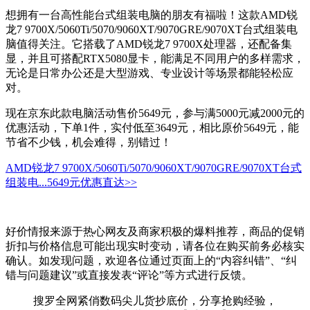
想拥有一台高性能台式组装电脑的朋友有福啦！这款AMD锐
龙7 9700X/5060Ti/5070/9060XT/9070GRE/9070XT台式组装电
脑值得关注。它搭载了AMD锐龙7 9700X处理器，还配备集
显，并且可搭配RTX5080显卡，能满足不同用户的多样需求，
无论是日常办公还是大型游戏、专业设计等场景都能轻松应
对。
现在京东此款电脑活动售价5649元，参与满5000元减2000元的
优惠活动，下单1件，实付低至3649元，相比原价5649元，能
节省不少钱，机会难得，别错过！
AMD锐龙7 9700X/5060Ti/5070/9060XT/9070GRE/9070XT台式
组装电...
5649元
优惠直达>>
好价情报来源于热心网友及商家积极的爆料推荐，商品的促销
折扣与价格信息可能出现实时变动，请各位在购买前务必核实
确认。如发现问题，欢迎各位通过页面上的“内容纠错”、“纠
错与问题建议”或直接发表“评论”等方式进行反馈。
搜罗全网紧俏数码尖儿货抄底价，分享抢购经验，