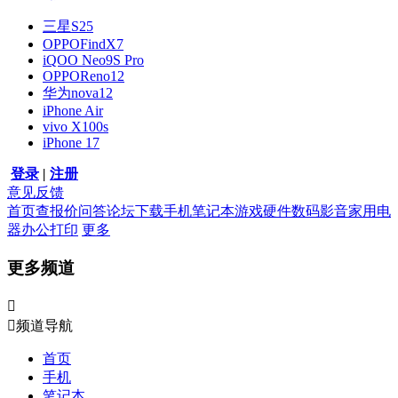
三星S25
OPPOFindX7
iQOO Neo9S Pro
OPPOReno12
华为nova12
iPhone Air
vivo X100s
iPhone 17
登录
|
注册
意见反馈
首页
查报价
问答
论坛
下载
手机
笔记本
游戏硬件
数码影音
家用电
器
办公打印
更多
更多频道


频道导航
首页
手机
笔记本