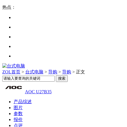
热点：
ZOL首页
>
台式电脑
>
导购
>
导购
> 正文
AOC U27B35
产品综述
图片
参数
报价
点评