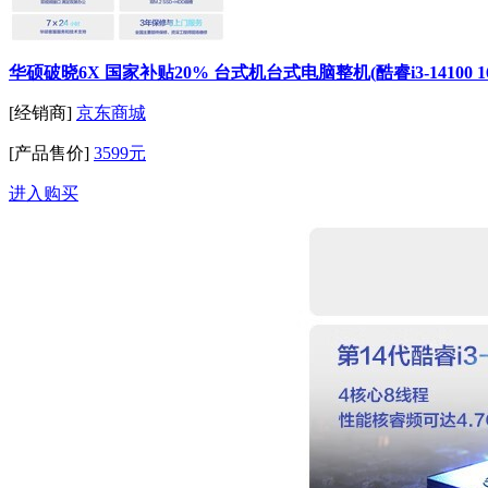
华硕破晓6X 国家补贴20% 台式机台式电脑整机(酷睿i3-14100 16
[经销商]
京东商城
[产品售价]
3599元
进入购买