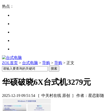
热点：
ZOL首页
>
台式电脑
>
导购
>
导购
> 正文
华硕破晓6X台式机3279元
2025-12-19 09:51:54
[ 中关村在线 原创 ]
作者：星恋影随