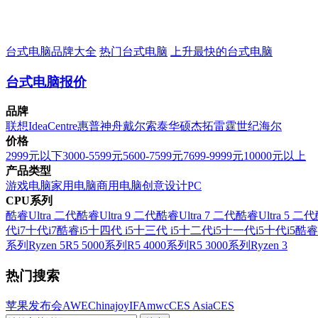
台式电脑品牌大全
热门台式电脑
上升最快的台式电脑
台式电脑报价
品牌
联想
IdeaCentre
惠普
神舟
戴尔
索泰
华硕
杰拓
雷霆世纪
海尔
价格
2999元以下
3000-5599元
5600-7599元
7699-9999元
10000元以上
产品类型
游戏电脑
家用电脑
商用电脑
创意设计PC
CPU系列
酷睿Ultra 二代
酷睿Ultra 9 二代
酷睿Ultra 7 二代
酷睿Ultra 5 二代
代i7
十代i7
酷睿i5
十四代 i5
十三代 i5
十二代i5
十一代i5
十代i5
酷睿
系列
Ryzen 5
R5 5000系列
R5 4000系列
R5 3000系列
Ryzen 3
热门搜索
苹果发布会
AWE
Chinajoy
IFA
mwc
CES Asia
CES