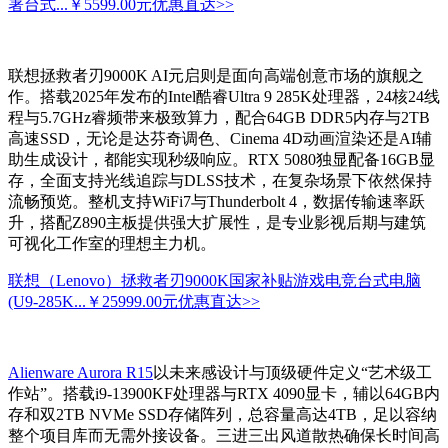
署台式...
￥5599.00元
优惠直达>>
联想拯救者刃9000K AI元启则是面向高端创意市场的旗舰之
作。搭载2025年发布的Intel酷睿Ultra 9 285K处理器，24核24线
程与5.7GHz睿频带来极致算力，配合64GB DDR5内存与2TB
高速SSD，无论是达芬奇调色、Cinema 4D动画渲染还是AI辅
助生成设计，都能实现秒级响应。RTX 5080独显配备16GB显
存，全面支持光线追踪与DLSS技术，在复杂场景下依然保持
流畅预览。整机支持WiFi7与Thunderbolt 4，数据传输速率跃
升，搭配Z890主板提供强大扩展性，是专业影视后期与建筑
可视化工作室的理想主力机。
联想（Lenovo）拯救者刃9000K国家补贴游戏电竞台式电脑
(U9-285K...
￥25999.00元
优惠直达>>
Alienware Aurora R15
以未来感设计与顶级硬件定义“艺术级工
作站”。搭载i9-13900KF处理器与RTX 4090显卡，辅以64GB内
存和双2TB NVMe SSD存储阵列，总容量高达4TB，足以容纳
整个项目库而无需外接设备。三进三出风道散热确保长时间高