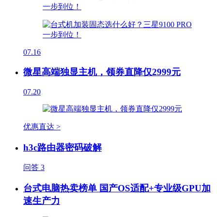
07.16
微星高端独显主机，领券直降仅2999元
07.20
优惠直达 >
h3c路由器密码破解
问答
3
台式电脑热卖榜单 国产OS适配+专业级GPU加
速生产力