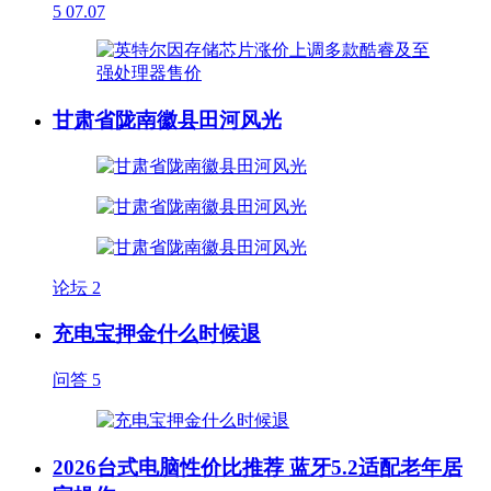
5
07.07
甘肃省陇南徽县田河风光
论坛
2
充电宝押金什么时候退
问答
5
2026台式电脑性价比推荐 蓝牙5.2适配老年居