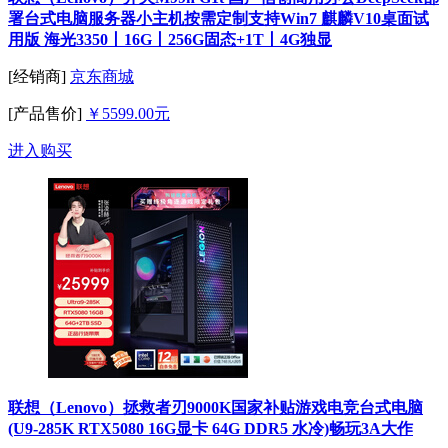
署台式电脑服务器小主机按需定制支持Win7 麒麟V10桌面试
用版 海光3350丨16G丨256G固态+1T丨4G独显
[经销商]
京东商城
[产品售价]
￥5599.00元
进入购买
联想（Lenovo）拯救者刃9000K国家补贴游戏电竞台式电脑
(U9-285K RTX5080 16G显卡 64G DDR5 水冷)畅玩3A大作