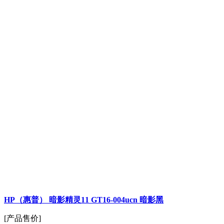
HP（惠普） 暗影精灵11 GT16-004ucn 暗影黑
[产品售价]