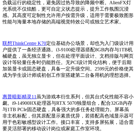
负载运行的稳定性，避免因过热导致的降频中断。AlienFX灯
光系统不仅炫酷，更可自定义状态提示，提升工作氛围沉浸
感。其高度可定制性允许用户按需升级，适用于需要极致图形
性能与海量本地存储的高端视觉特效公司或独立艺术家。
联想ThinkCentre K70
定位基础办公场景，却也为入门级设计用
户提供了一条经济通路。i3-9100处理器搭配8GB内存与1TB机
械硬盘，虽无独立显卡，但在处理平面设计、文档排版与网页
设计等轻量任务时仍能胜任。无PCI设计简化结构，便于后期
加装显卡或固态硬盘，具备一定升级空间。2599元的价格使其
成为学生设计师或初创工作室搭建第二台备用机的理想选择。
惠普暗影精灵11
虽为游戏本衍生系列，但其台式化性能不容小
觑。i9-14900HX处理器与RTX 5070独显组合，配合32GB内存
与1TB PCIe固态硬盘，具备强大的多任务处理能力。屏幕虽
非主机标配，但其原配显示素质优异，若搭配高色域显示器可
用于色彩敏感型设计工作。接口丰富，支持多屏拓展，适合需
要灵活部署的移动设计岗位或家庭工作室环境。