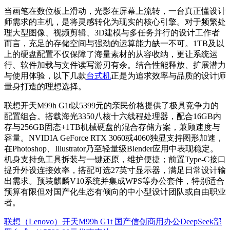
当画笔在数位板上滑动，光影在屏幕上流转，一台真正懂设计
师需求的主机，是将灵感转化为现实的核心引擎。对于频繁处
理大型图像、视频剪辑、3D建模与多任务并行的设计工作者
而言，充足的存储空间与强劲的运算能力缺一不可。1TB及以
上的硬盘配置不仅保障了海量素材的从容收纳，更让系统运
行、软件加载与文件读写游刃有余。结合性能释放、扩展潜力
与使用体验，以下几款
台式机
正是为追求效率与品质的设计师
量身打造的理想选择。
联想开天M99h G1t以5399元的亲民价格提供了极具竞争力的
配置组合。搭载海光3350八核十六线程处理器，配合16GB内
存与256GB固态+1TB机械硬盘的混合存储方案，兼顾速度与
容量。NVIDIA GeForce RTX 3060或4060独显支持图形加速，
在Photoshop、Illustrator乃至轻量级Blender应用中表现稳定。
机身支持免工具拆装与一键还原，维护便捷；前置Type-C接口
提升外设连接效率，搭配可选27英寸显示器，满足日常设计输
出需求。预装麒麟V10系统并集成WPS等办公套件，特别适合
预算有限但对国产化生态有倾向的中小型设计团队或自由职业
者。
联想（Lenovo）开天M99h G1t 国产信创商用办公DeepSeek部