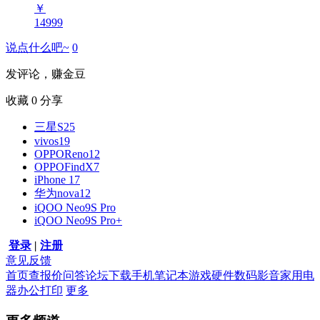
￥
14999
说点什么吧~
0
发评论，赚金豆
收藏
0
分享
三星S25
vivos19
OPPOReno12
OPPOFindX7
iPhone 17
华为nova12
iQOO Neo9S Pro
iQOO Neo9S Pro+
登录
|
注册
意见反馈
首页
查报价
问答
论坛
下载
手机
笔记本
游戏硬件
数码影音
家用电
器
办公打印
更多