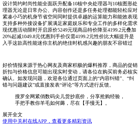
设计简约时尚性能全面跃升配备10核中央处理器与10核图形处
理器无论是日常办公、内容创作还是多任务处理都能轻松应对
紧凑小巧的机身节省空间同时提供卓越的运算能力和能效表现
支持多种外接设备扩展满足家庭娱乐和专业工作的多样化需求
现优惠活动限时开启原价5249元现商品特价降至4199.2元叠加
20%起减1049.8元优惠到手价仅需4199.2元性价比大幅提升是
入手这款高性能迷你主机的绝佳时机感兴趣的朋友不容错过
好价情报来源于热心网友及商家积极的爆料推荐，商品的促销
折扣与价格信息可能出现实时变动，请各位在购买前务必核实
确认。如发现问题，欢迎各位通过页面上的“内容纠错”、“纠
错与问题建议”或直接发表“评论”等方式进行反馈。
搜罗全网紧俏数码尖儿货抄底价，分享抢购经验，
手把手教你羊毛如何薅，尽在【手慢无】。
展开全文
使用中关村在线APP，查看更多精彩资讯