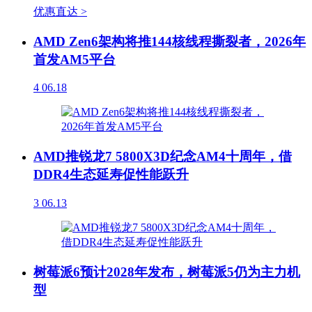
优惠直达 >
AMD Zen6架构将推144核线程撕裂者，2026年
首发AM5平台
4
06.18
AMD推锐龙7 5800X3D纪念AM4十周年，借
DDR4生态延寿促性能跃升
3
06.13
树莓派6预计2028年发布，树莓派5仍为主力机
型