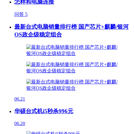
怎样和电脑连接
问答
5
最新台式电脑销量排行榜 国产芯片+麒麟/银河
OS政企级稳定组合
06.21
华硕台式机i5秒杀996元
06.20