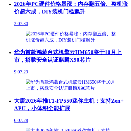
2026年PC硬件价格暴涨：内存翻五倍、整机涨
价超六成，DIY装机门槛飙升
2
07.30
华为首款鸿蒙台式机擎云HM650将于10月上
市，搭载安全认证麒麟X90芯片
9
07.29
大唐2026年推T1-FP550迷你主机：支持Zen+
APU，小体积全能扩展
6
07.28