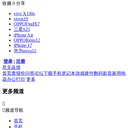
收藏
0
分享
vivo X100s
vivos19
OPPOFindX7
三星S25
iPhone Air
OPPOReno12
iPhone 17
华为nova12
登录
|
注册
意见反馈
首页
查报价
问答
论坛
下载
手机
笔记本
游戏硬件
数码影音
家用电
器
办公打印
更多
更多频道


频道导航
首页
手机