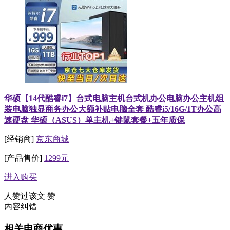
华硕【14代酷睿i7】台式电脑主机台式机办公电脑办公主机组
装电脑独显商务办公大额补贴电脑全套 酷睿i5/16G/1T办公高
速硬盘 华硕（ASUS）单主机+键鼠套餐+五年质保
[经销商]
京东商城
[产品售价]
1299元
进入购买
人赞过该文
赞
内容纠错
相关电商优惠