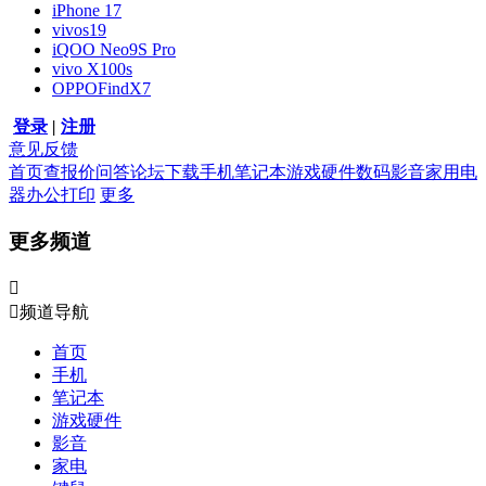
iPhone 17
vivos19
iQOO Neo9S Pro
vivo X100s
OPPOFindX7
登录
|
注册
意见反馈
首页
查报价
问答
论坛
下载
手机
笔记本
游戏硬件
数码影音
家用电
器
办公打印
更多
更多频道


频道导航
首页
手机
笔记本
游戏硬件
影音
家电