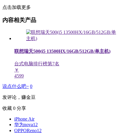
点击加载更多
内容相关产品
联想瑞天500(i5 13500HX/16GB/512GB/单主机)
台式电脑排行榜第
7
名
￥
4599
说点什么吧~
0
发评论，赚金豆
收藏
0
分享
iPhone Air
华为nova12
OPPOReno12