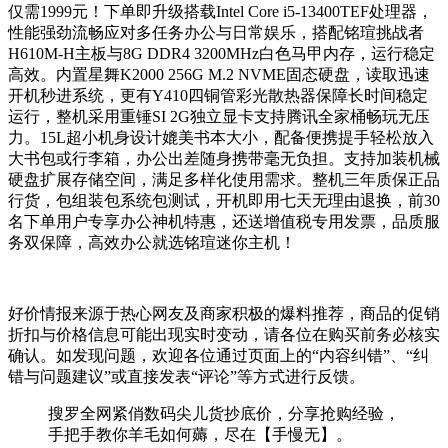
仅需1999元！下单即升级搭载Intel Core i5-13400TEF处理器，
性能强劲流畅应对多任务办公与日常娱乐，搭配铭瑄挑战者
H610M-H主板与8G DDR4 3200MHz白色马甲内存，运行稳定
高效。内置星舞K2000 256G M.2 NVME固态硬盘，读取迅速
开机秒进系统，更有Y410四铜管彩光散热器保障长时间稳定
运行，整机采用重锤SI 2G独立显卡支持腾讯全家桶畅玩无压
力。15L超小机身设计媲美书本大小，配备便携提手轻松放入
大书包或行李箱，办公出差随身携带毫无负担。支持加装机械
硬盘扩展存储空间，满足多样化使用需求。整机三年质保正品
行货，包组装包系统包测试，开机即用七天无理由退换，前30
名下单用户专享办公神机特惠，还送增值税专用发票，品质服
务双保障，高效办公就选铭瑄迷你主机！
好价情报来源于热心网友及商家积极的爆料推荐，商品的促销
折扣与价格信息可能出现实时变动，请各位在购买前务必核实
确认。如发现问题，欢迎各位通过页面上的“内容纠错”、“纠
错与问题建议”或直接发表“评论”等方式进行反馈。
搜罗全网紧俏数码尖儿货抄底价，分享抢购经验，
手把手教你羊毛如何薅，尽在【手慢无】。