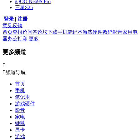
iQOO Neo9S Pro
三星S25
登录
|
注册
意见反馈
首页
查报价
问答
论坛
下载
手机
笔记本
游戏硬件
数码影音
家用电
器
办公打印
更多
更多频道


频道导航
首页
手机
笔记本
游戏硬件
影音
家电
键鼠
显卡
游戏