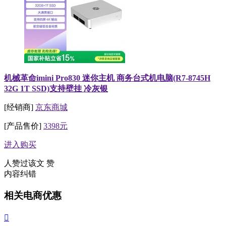
机械革命imini Pro830 迷你主机 商务台式机电脑(R7-8745H
32G 1T SSD)支持壁挂 冷灰银
[经销商]
京东商城
[产品售价]
3398元
进入购买
人赞过该文
赞
内容纠错
相关电商优惠
