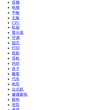
音频
电视
平板
主板
CPU
机箱
显示器
空调
固态
打印
投影
耳机
内存
盒子
极客
汽车
电竞
台式机
健康家电
散热
安防
商显