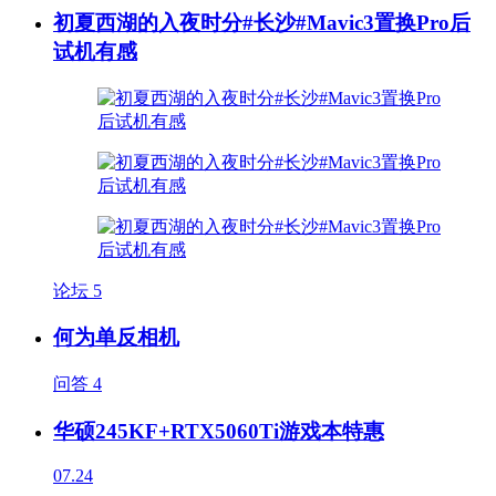
初夏西湖的入夜时分#长沙#Mavic3置换Pro后
试机有感
论坛
5
何为单反相机
问答
4
华硕245KF+RTX5060Ti游戏本特惠
07.24