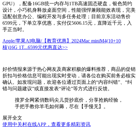
GPU），配备16GB统一内存与1TB高速固态硬盘，银色简约
设计，小巧机身释放桌面空间，性能强悍兼顾能效表现，完美
适配创意办公、编程开发与多任务处理；目前京东活动售价
6599元，下单立享优惠，实付仅5606.15元，直降近千元，入
手正当时。
Apple/苹果AI电脑/【教育优惠】2024Mac miniM4(10+10
核)16G 1T...
6599元
优惠直达>>
好价情报来源于热心网友及商家积极的爆料推荐，商品的促销
折扣与价格信息可能出现实时变动，请各位在购买前务必核实
确认。如发现问题，欢迎各位通过页面上的“内容纠错”、“纠
错与问题建议”或直接发表“评论”等方式进行反馈。
搜罗全网紧俏数码尖儿货抄底价，分享抢购经验，
手把手教你羊毛如何薅，尽在【手慢无】。
展开全文
使用中关村在线APP，查看更多精彩资讯