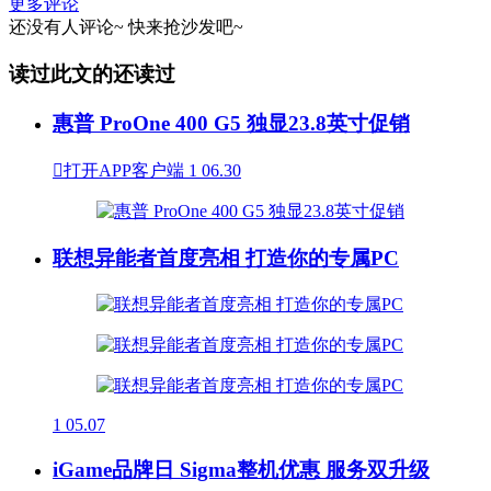
更多评论
还没有人评论~
快来
抢沙发
吧~
读过此文的还读过
惠普 ProOne 400 G5 独显23.8英寸促销

打开APP客户端
1
06.30
联想异能者首度亮相 打造你的专属PC
1
05.07
iGame品牌日 Sigma整机优惠 服务双升级