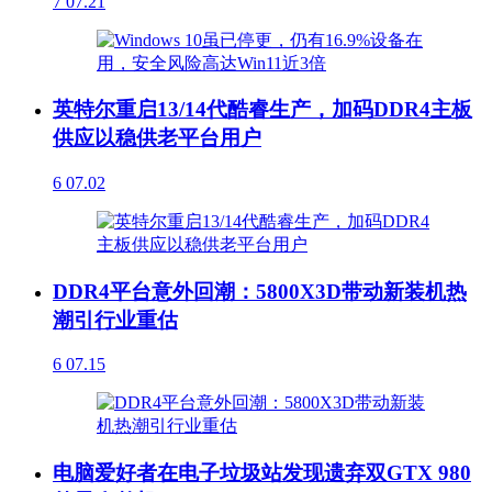
7
07.21
英特尔重启13/14代酷睿生产，加码DDR4主板
供应以稳供老平台用户
6
07.02
DDR4平台意外回潮：5800X3D带动新装机热
潮引行业重估
6
07.15
电脑爱好者在电子垃圾站发现遗弃双GTX 980