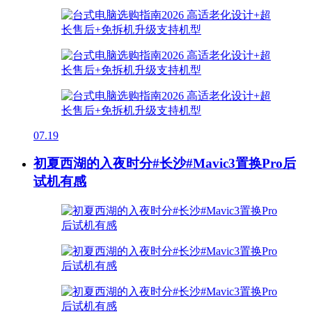
07.19
初夏西湖的入夜时分#长沙#Mavic3置换Pro后
试机有感