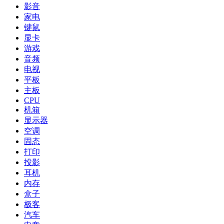
影音
家电
键鼠
显卡
游戏
音频
电视
平板
主板
CPU
机箱
显示器
空调
固态
打印
投影
耳机
内存
盒子
极客
汽车