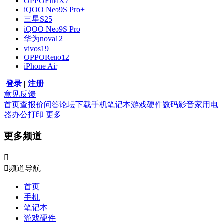
OPPOFindX7
iQOO Neo9S Pro+
三星S25
iQOO Neo9S Pro
华为nova12
vivos19
OPPOReno12
iPhone Air
登录
|
注册
意见反馈
首页
查报价
问答
论坛
下载
手机
笔记本
游戏硬件
数码影音
家用电
器
办公打印
更多
更多频道


频道导航
首页
手机
笔记本
游戏硬件