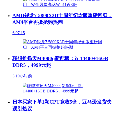
AMD锐龙7 5800X3D十周年纪念版重磅回归，
AM4平台再掀抢购热潮
6
07.15
联想推扬天M4000q新配版：i5-14400+16GB
DDR5，4999元起
3
19小时前
日本买家下单1颗CPU竟收5盒，亚马逊发货失
误引热议