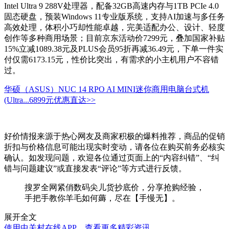
Intel Ultra 9 288V处理器，配备32GB高速内存与1TB PCIe 4.0
固态硬盘，预装Windows 11专业版系统，支持AI加速与多任务
高效处理，体积小巧却性能卓越，完美适配办公、设计、轻度
创作等多种商用场景；目前京东活动价7299元，叠加国家补贴
15%立减1089.38元及PLUS会员95折再减36.49元，下单一件实
付仅需6173.15元，性价比突出，有需求的小主机用户不容错
过。
华硕（ASUS）NUC 14 RPO AI MINI迷你商用电脑台式机
(Ultra...
6899元
优惠直达>>
好价情报来源于热心网友及商家积极的爆料推荐，商品的促销
折扣与价格信息可能出现实时变动，请各位在购买前务必核实
确认。如发现问题，欢迎各位通过页面上的“内容纠错”、“纠
错与问题建议”或直接发表“评论”等方式进行反馈。
搜罗全网紧俏数码尖儿货抄底价，分享抢购经验，
手把手教你羊毛如何薅，尽在【手慢无】。
展开全文
使用中关村在线APP，查看更多精彩资讯