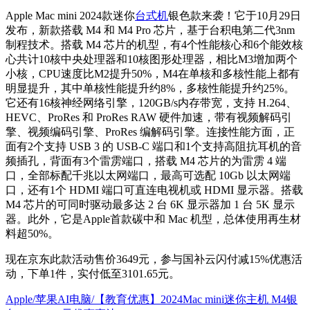
Apple Mac mini 2024款迷你
台式机
银色款来袭！它于10月29日
发布，新款搭载 M4 和 M4 Pro 芯片，基于台积电第二代3nm
制程技术。搭载 M4 芯片的机型，有4个性能核心和6个能效核
心共计10核中央处理器和10核图形处理器，相比M3增加两个
小核，CPU速度比M2提升50%，M4在单核和多核性能上都有
明显提升，其中单核性能提升约8%，多核性能提升约25%。
它还有16核神经网络引擎，120GB/s内存带宽，支持 H.264、
HEVC、ProRes 和 ProRes RAW 硬件加速，带有视频解码引
擎、视频编码引擎、ProRes 编解码引擎。连接性能方面，正
面有2个支持 USB 3 的 USB-C 端口和1个支持高阻抗耳机的音
频插孔，背面有3个雷雳端口，搭载 M4 芯片的为雷雳 4 端
口，全部标配千兆以太网端口，最高可选配 10Gb 以太网端
口，还有1个 HDMI 端口可直连电视机或 HDMI 显示器。搭载
M4 芯片的可同时驱动最多达 2 台 6K 显示器加 1 台 5K 显示
器。此外，它是Apple首款碳中和 Mac 机型，总体使用再生材
料超50%。
现在京东此款活动售价3649元，参与国补云闪付减15%优惠活
动，下单1件，实付低至3101.65元。
Apple/苹果AI电脑/【教育优惠】2024Mac mini迷你主机 M4银