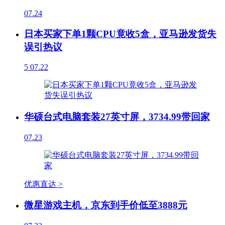
07.24
日本买家下单1颗CPU竟收5盒，亚马逊发货失
误引热议
5
07.22
华硕台式电脑套装27英寸屏，3734.99带回家
07.23
优惠直达 >
微星游戏主机，京东到手价低至3888元