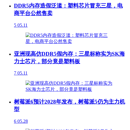
DDR5内存造假泛滥：塑料芯片冒充三星，电
商平台公然售卖
5
05.11
亚洲现高仿DDR5假内存：三星标称实为SK海
力士芯片，部分竟是塑料板
7
05.11
树莓派6预计2028年发布，树莓派5仍为主力机
型
6
05.28