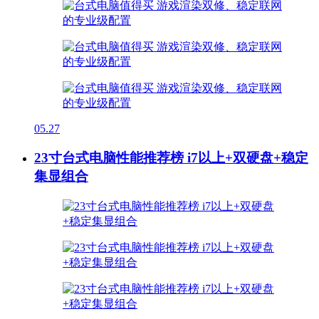
05.27
23寸台式电脑性能推荐榜 i7以上+双硬盘+稳定
集显组合