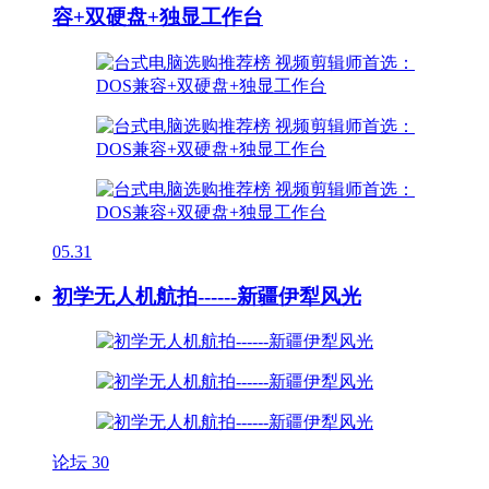
容+双硬盘+独显工作台
05.31
初学无人机航拍------新疆伊犁风光
论坛
30