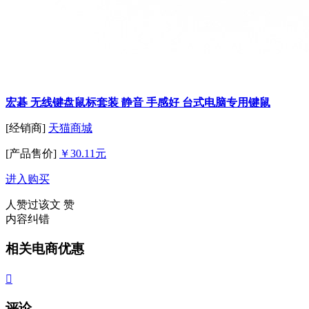
宏碁 无线键盘鼠标套装 静音 手感好 台式电脑专用键鼠
[经销商]
天猫商城
[产品售价]
￥30.11元
进入购买
人赞过该文
赞
内容纠错
相关电商优惠

评论