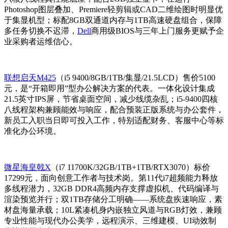
Photoshop图层叠加、Premiere轻剪辑或CAD二维绘图时明显优
于集显机型；标配8GB双通道内存与1TB高速硬盘组合，保障
多任务切换不迟滞，
Dell
商用级BIOS与三年上门服务更赋予企
业采购者运维信心。
联想启天M425
（i5 9400/8GB/1TB/集显/21.5LCD）售价5100
元，是“开箱即用”型办公解决方案的代表。一体化设计集成
21.5英寸IPS屏，节省桌面空间，减少线缆杂乱；i5-9400四核
八线程架构兼顾能效与响应，配合预装正版系统与办公套件，
新员工入职当日即可投入工作，特别适配财务、客服中心等标
准化办公环境。
微星海皇戟X
（i7 11700K/32GB/1TB+1TB/RTX3070）标价
17299元，面向创意工作者与技术岗。第11代i7超频能力释放
多线程潜力，32GB DDR4高频内存支撑虚拟机、代码编译与
渲染预览并行；双1TB存储分工明确——系统盘疾速响应，素
材盘海量承载；10L紧凑机身内嵌独立风道与RGB灯效，兼顾
专业性能与现代办公美学，远程演示、三维建模、UI动效制