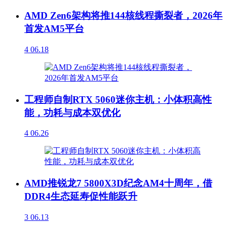
AMD Zen6架构将推144核线程撕裂者，2026年
首发AM5平台
4
06.18
工程师自制RTX 5060迷你主机：小体积高性
能，功耗与成本双优化
4
06.26
AMD推锐龙7 5800X3D纪念AM4十周年，借
DDR4生态延寿促性能跃升
3
06.13