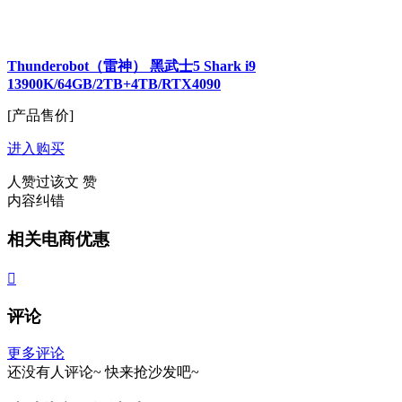
Thunderobot（雷神） 黑武士5 Shark i9
13900K/64GB/2TB+4TB/RTX4090
[产品售价]
进入购买
人赞过该文
赞
内容纠错
相关电商优惠

评论
更多评论
还没有人评论~
快来
抢沙发
吧~