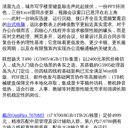
清晨九点，城市写字楼里键盘敲击声此起彼伏，一份PPT待润
色，三份Excel需同步更新，视频会议窗口已悬浮在右上角
——此时一台响应迅捷、运行沉稳、接口齐全且无需频繁重启
的
台式电脑
，远比参数表上的峰值数字更贴近真实需求。对于
办公白领而言，四核心八线程并非追求极限性能的噱头，而是
应对文档处理、网页多开、远程会议、轻量设计及后台同步等
复合任务的理性基准；它意味着更低发热、更少卡顿、更长服
役周期，以及在有限预算内实现办公流畅通畅的关键支点。
联想扬天 T490（G5905/4GB/1TB/集显）以2400元亲民价格切
入，成为入门级办公场景的务实之选。其搭载的G5905处理器
虽为入门定位，但四核四线程基础架构已完全满足Word排
版、PDF批注、邮件收发与基础网页协作等高频动作；1TB机
械硬盘保障文件本地化存取，集成显卡零额外功耗，整机静音
低热，适合行政、人事、教辅等对图形性能无苛求却强调长期
开机稳定性的岗位。
戴尔OptiPlex 7070MT
（i7 9700/8GB/1TB/2G独显）定价4999
元，精准匹配中层管理及设计辅助人群。第八代i7-9700拥有
六核八线程真性能底座，配合2GB独立显卡，在运行