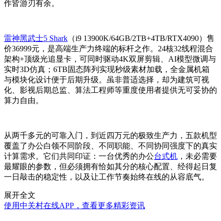
作皆游刃有余。
雷神黑武士5 Shark
（i9 13900K/64GB/2TB+4TB/RTX4090）售
价36999元，是高端生产力终端的标杆之作。24核32线程混合
架构+顶级光追显卡，可同时驱动4K双屏剪辑、AI模型微调与
实时3D仿真；6TB固态阵列实现秒级素材加载，全金属机箱
与模块化设计便于后期升级。虽非普适选择，却为建筑可视
化、影视后期总监、算法工程师等重度使用者提供无可妥协的
算力自由。
从两千多元的可靠入门，到近四万元的极致生产力，五款机型
覆盖了办公白领不同阶段、不同职能、不同协同强度下的真实
计算需求。它们共同印证：一台优秀的办公
台式机
，未必需要
最耀眼的参数，但必须拥有恰如其分的核心配置、经得起日复
一日敲击的稳定性，以及让工作节奏始终在线的从容底气。
展开全文
使用中关村在线APP，查看更多精彩资讯