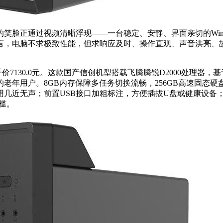
脸正通过视频清晰浮现——一台稳定、安静、界面亲切的Windo
言，电脑不求极致性能，但求响应及时、操作直观、声音洪亮、
独显），到手价7130.0元。这款国产信创机型搭载飞腾腾锐D200
老年用户。8GB内存保障多任务切换流畅，256GB高速固态硬
用几近无声；前置USB接口加粗标注，方便插拔U盘或健康设备
槛。