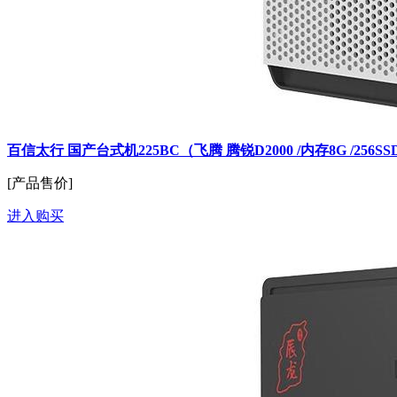
百信太行 国产台式机225BC（飞腾 腾锐D2000 /内存8G /256
[产品售价]
进入购买