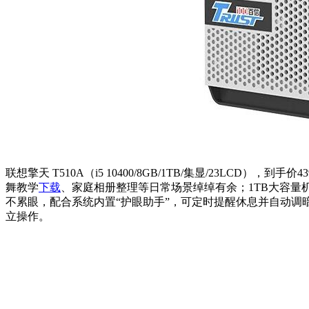
联想擎天 T510A（i5 10400/8GB/1TB/集显/23L
舞教学
下载
、家庭相册整理等日常场景绰绰有余；1TB大容量
不累眼，配合系统内置“护眼助手”，可定时提醒休息并自动
立操作。