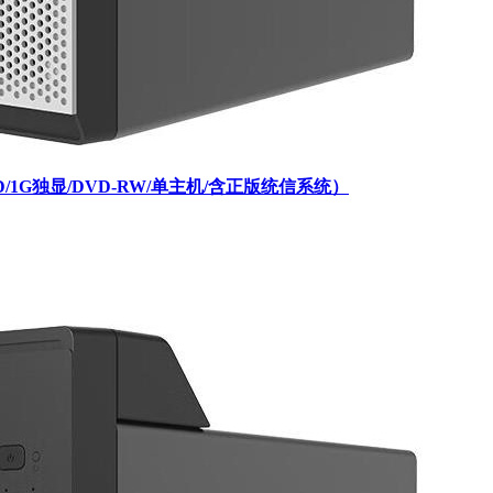
SSD/1G独显/DVD-RW/单主机/含正版统信系统）