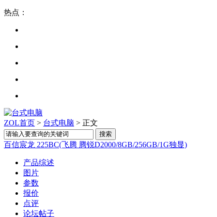
热点：
ZOL首页
>
台式电脑
> 正文
百信宸龙 225BC(飞腾 腾锐D2000/8GB/256GB/1G独显)
产品综述
图片
参数
报价
点评
论坛帖子