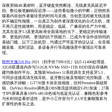
深夜剪辑4K素材时，蓝牙键盘突然断连、无线麦克风延迟半
拍、数位板笔触响应迟滞——这些看似微小的中断，正悄然吞
噬着内容创作者最珍贵的时间与灵感。当创意流程被无线连接
的不确定性拖慢，一台真正为创作者深度优化的台式主机，便
不再只是性能堆料，而是稳定、低延、广兼容的生产力中枢。
尤其在蓝牙5.3及更高标准全面落地的当下，更稳定的传输速
率、更低的功耗、更强的抗干扰能力，已成为专业外设协同的
基础门槛。以下三款机型，均通过严苛蓝牙协议认证，在音视
频采集、实时渲染、多设备并行等高频场景中展现出可靠表
现。
联想天逸510 Pro
2021（到手价7599.0元）以i5-11400处理器、
32GB双通道内存与512GB NVMe SSD+1TB HDD混合存储构
建均衡创作平台。其预装Windows 11系统原生支持蓝牙5.3，
可同步连接高清无线耳机、蓝牙数位板及智能灯光控制器，无
感切换不掉帧；GT730显卡虽非游戏级，但对Premiere基础剪
辑、DaVinci Resolve调色及OBS推流提供稳定GPU加速；27英
寸IPS屏幕具备100% sRGB色域与低蓝光认证，兼顾色彩参考
与长时间监看舒适性，是中小工作室与个人UP主兼顾预算与
扩展性的务实之选。