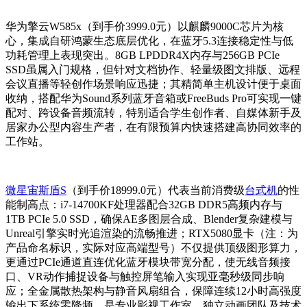
华为擎云W585x（到手价3999.0元）以麒麟9000C芯片为核
心，集成自研鸿蒙生态底层优化，在蓝牙5.3连接稳定性与低
功耗管理上表现突出。8GB LPDDR4X内存与256GB PCIe
SSD虽属入门规格，但针对文档协作、轻量级图文排版、远程
会议直播等轻创作场景响应迅捷；其精简单主机设计便于桌面
收纳，搭配华为Sound系列蓝牙音箱或FreeBuds Pro可实现一键
配对、跨设备音频流转，特别适合学生创作者、自媒体新手及
居家办公型内容生产者，在有限预算内快速搭建高协同效率的
工作站。
微星宙斯盾S
（到手价18999.0元）代表当前消费级
台式机
的性
能制高点：i7-14700KF处理器配合32GB DDR5高频内存与
1TB PCIe 5.0 SSD，确保AE多图层合成、Blender复杂建模与
Unreal引擎实时光追渲染的流畅推进；RTX5080显卡（注：为
产品命名标识，实际对应高端型号）不仅提供顶级图形算力，
更通过PCIe通道直连优化蓝牙模块带宽分配，使无线音频接
口、VR动作捕捉设备与触控屏笔输入实现亚毫秒级同步响
应；全金属散热架构与静音风扇组合，保障连续12小时高强度
输出下系统零降频，是专业影视工作室、独立动画团队及技术