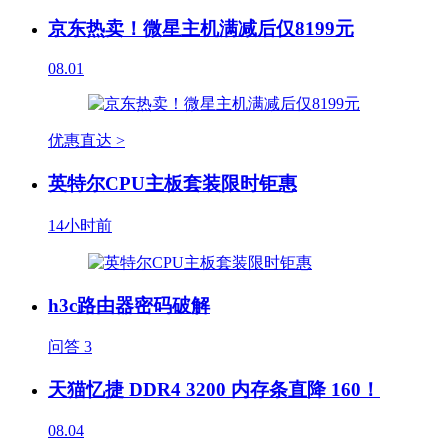
京东热卖！微星主机满减后仅8199元
08.01
优惠直达 >
英特尔CPU主板套装限时钜惠
14小时前
h3c路由器密码破解
问答
3
天猫忆捷 DDR4 3200 内存条直降 160！
08.04