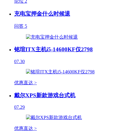
论坛
2
充电宝押金什么时候退
问答
5
铭瑄ITX主机i5-14600KF仅2798
07.30
优惠直达 >
戴尔XPS新款游戏台式机
07.29
优惠直达 >