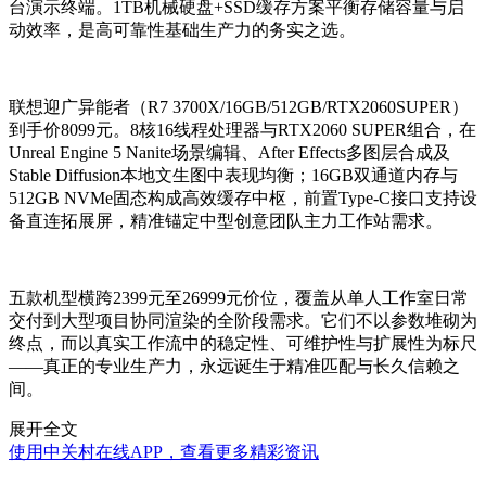
台演示终端。1TB机械硬盘+SSD缓存方案平衡存储容量与启
动效率，是高可靠性基础生产力的务实之选。
联想迎广异能者（R7 3700X/16GB/512GB/RTX2060SUPER）
到手价8099元。8核16线程处理器与RTX2060 SUPER组合，在
Unreal Engine 5 Nanite场景编辑、After Effects多图层合成及
Stable Diffusion本地文生图中表现均衡；16GB双通道内存与
512GB NVMe固态构成高效缓存中枢，前置Type-C接口支持设
备直连拓展屏，精准锚定中型创意团队主力工作站需求。
五款机型横跨2399元至26999元价位，覆盖从单人工作室日常
交付到大型项目协同渲染的全阶段需求。它们不以参数堆砌为
终点，而以真实工作流中的稳定性、可维护性与扩展性为标尺
——真正的专业生产力，永远诞生于精准匹配与长久信赖之
间。
展开全文
使用中关村在线APP，查看更多精彩资讯