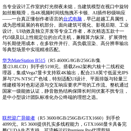
当专业设计工作室的灯光彻夜未熄，当建筑模型在视口中旋转
如丝般顺滑，当4K视频时间线拖拽不卡顿、AI插件秒级响应
——一台真正懂创作者语言的
台式电脑
，早已超越工具属性，
成为思维延展的有机部分。面向建筑可视化、影视后期、工业
设计、UI动效及独立开发等专业工作者，本次精选五款十一
代i5级及以上性能定位的台式主机，兼顾算力纵深、扩展弹性
与长期使用成本，在多软件并行、高负载渲染、高分辨率输出
等典型场景中实现精准匹配。
华为MateStation B515
（R5 4600G/8GB/256GB/集
显/23.8LCD）到手价5198元。搭载Zen2架构六核十二线程处
理器，集成Vega7显卡支持双4K输出，配合23.8英寸低蓝光IPS
屏与72% NTSC广色域，特别适配UI设计、平面排版与轻量三
维建模等对色彩还原与交互响应要求严苛的工作流。整机通过
国家一级能效认证，静音散热结构保障长时间伏案不扰专注，
是中小型设计团队标准化办公终端的理想之选。
联想迎广异能者
（R5 3600/8GB/256GB/GTX1660）到手价
4099元。R5 3600提供扎实多线程能力，GTX1660显卡具备完
整CUDA生态支持，可流畅运行Premiere Pro代理剪辑、