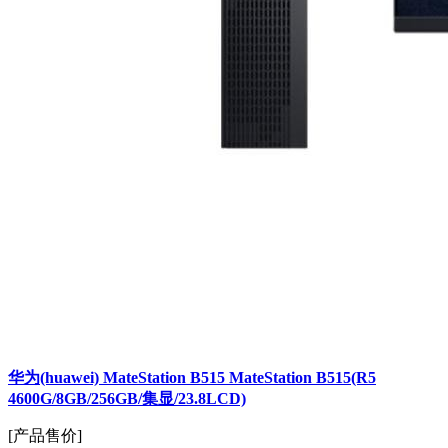
华为(huawei) MateStation B515 MateStation B515(R5
4600G/8GB/256GB/集显/23.8LCD)
[产品售价]