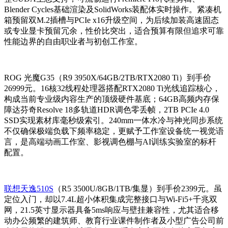
Blender Cycles基础渲染及SolidWorks装配体实时操作。紧凑机
箱预留双M.2插槽与PCIe x16升级空间，为后续加装高速固态
或专业显卡预留冗余，性价比突出，适合预算有限但追求可靠
性能边界的自由职业者与初创工作室。
ROG 光魔G35（R9 3950X/64GB/2TB/RTX2080 Ti）到手价
26999元。16核32线程处理器搭配RTX2080 Ti光线追踪核心，
构成当前专业级内容生产的顶级硬件基底；64GB高频内存保
障达芬奇Resolve 18多轨道HDR调色零丢帧，2TB PCIe 4.0
SSD实现素材库毫秒级索引。240mm一体水冷与神光同步系统
不仅确保极端负载下频率稳定，更赋予工作室设备统一视觉语
言，是高端动画工作室、影视调色棚与AI训练实验室的标杆
配置。
联想天逸510S
（R5 3500U/8GB/1TB/集显）到手价2399元。虽
定位入门，却以7.4L超小体积集成完整接口与Wi-Fi5+千兆双
网，21.5英寸显示器具备5ms响应与壁挂兼容性，尤其适合移
动办公频繁的建筑师、教育行业课件制作者及小型广告公司前