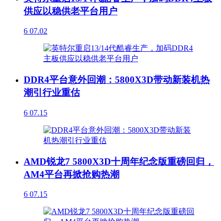
供应以稳供老平台用户
6
07.02
DDR4平台意外回潮：5800X3D带动新装机热
潮引行业重估
6
07.15
AMD锐龙7 5800X3D十周年纪念版重磅回归，
AM4平台再掀抢购热潮
6
07.15