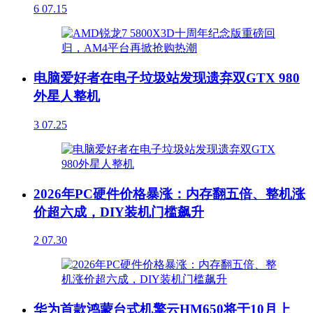
6
07.15
电脑爱好者在电子垃圾站发现遗弃双GTX 980
外星人整机
3
07.25
2026年PC硬件价格暴涨：内存翻五倍、整机涨
价超六成，DIY装机门槛飙升
2
07.30
华为首款鸿蒙台式机擎云HM650将于10月上