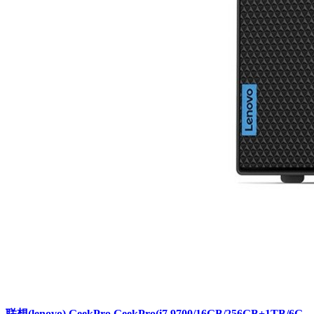
联想(lenovo) GeekPro GeekPro(i7 9700/16GB/256GB+1TB/6G