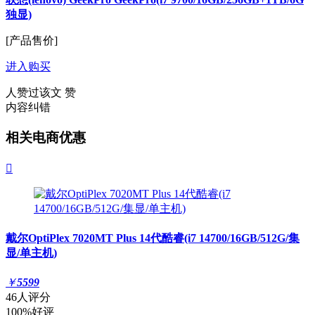
独显)
[产品售价]
进入购买
人赞过该文
赞
内容纠错
相关电商优惠

戴尔OptiPlex 7020MT Plus 14代酷睿(i7 14700/16GB/512G/集
显/单主机)
￥
5599
46人评分
100%好评