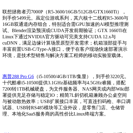
联想拯救者刃7000P（R5-3600/16GB/512GB/GTX1660Ti），
到手价5499元。虽定位游戏系列，其六核十二线程R5-3600与
16GB双通道内存组合，特别适合需GPU加速的AI模型推理测
试、Blender渲染预演或CUDA开发前期验证；GTX 1660Ti在
Linux下通过NVIDIA官方驱动可完美支持CUDA 12.x与
cuDNN，满足边缘计算场景原型开发需求；机箱顶部提手与
丰富前置USB-C/Type-A接口，便于在客户现场快速部署演示
环境，是技术型销售与解决方案工程师的移动实验室载体。
惠普288 Pro G6
（i5-10500/4GB/1TB/集显），到手价3220元。
十代酷睿i5-10500提供3.1GHz基础频率与4.5GHz睿频，搭配
7200转1TB机械硬盘，为文件服务器、NAS网关或内部Wiki部
署提供充足存储与稳定IO；精简7L斜切机箱兼顾办公桌空间
与被动散热效率；USB扩展接口丰富，可直连扫码枪、串口调
试器、USB转RS485模块等工业外设，是零售门店、仓储管
理、本地化SaaS服务商的高性价比Linux终端方案。