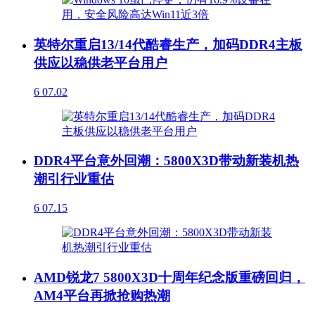
英特尔重启13/14代酷睿生产，加码DDR4主板
供应以稳供老平台用户
6
07.02
DDR4平台意外回潮：5800X3D带动新装机热
潮引行业重估
6
07.15
AMD锐龙7 5800X3D十周年纪念版重磅回归，
AM4平台再掀抢购热潮