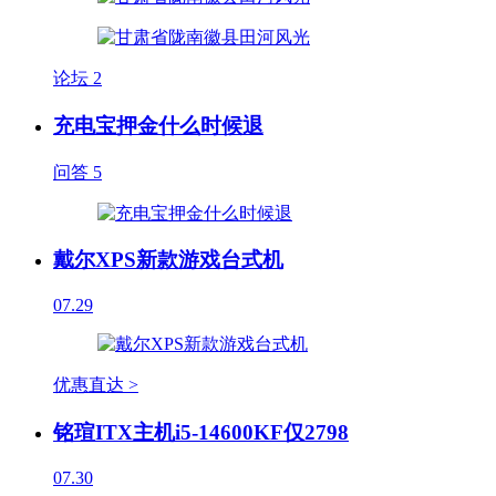
论坛
2
充电宝押金什么时候退
问答
5
戴尔XPS新款游戏台式机
07.29
优惠直达 >
铭瑄ITX主机i5-14600KF仅2798
07.30