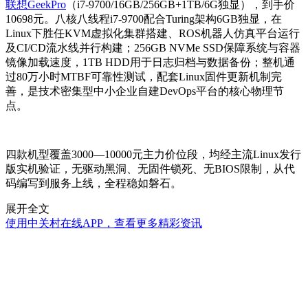
联想GeekPro
（i7-9700/16GB/256GB+1TB/6G独显），到手价
10698元。八核八线程i7-9700配合Turing架构6GB独显，在
Linux下胜任KVM虚拟化集群搭建、ROS机器人仿真平台运行
及CI/CD流水线并行构建；256GB NVMe SSD保障系统与容器
镜像加载速度，1TB HDD用于日志归档与数据备份；整机通
过80万小时MTBF可靠性测试，配套Linux固件更新机制完
善，是技术密集型中小企业自建DevOps平台的核心物理节
点。
四款机型覆盖3000—10000元主力价位段，均经主流Linux发行
版实机验证，无驱动黑洞、无固件锁死、无BIOS限制，从代
码编写到服务上线，全程稳如磐石。
展开全文
使用中关村在线APP，查看更多精彩资讯