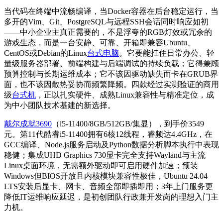
当代码在终端中流畅编译，当Docker容器在后台稳定运行，当
多开的Vim、Git、PostgreSQL与远程SSH会话同时响应如初
——中小企业主真正需要的，不是浮夸的RGB灯效或冗余的
游戏生态，而是一台安静、可靠、开箱即兼容Ubuntu、
CentOS或Debian的Linux
台式电脑
。它要能扛住日常办公、轻
量级服务器部署、前端构建与后端调试的持续负载；它得兼顾
预算控制与长期运维成本；它不该因驱动缺失而卡在GRUB界
面，也不该因散热妥协而频繁降频。四款经过实测验证的商用
级
台式机
，正以扎实硬件、成熟Linux兼容性与精准定位，成
为中小团队技术基建的新选择。
戴尔成就3690
（i5-11400/8GB/512GB/集显），到手价3549
元。第11代酷睿i5-11400拥有6核12线程，睿频达4.4GHz，在
GCC编译、Node.js服务启动及Python数据分析脚本执行中表现
稳健；集成UHD Graphics 730显卡完全支持Wayland与主流
Linux桌面环境，无需额外驱动即可启用硬件加速；预装
Windows但BIOS开放且内核模块兼容性极佳，Ubuntu 24.04
LTS安装后显卡、网卡、音频全部即插即用；3年上门服务更
降低IT运维响应延迟，是初创团队行政兼开发岗的理想入门主
力机。