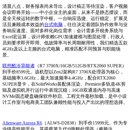
清晨八点，财务报表尚未导出，设计稿正等待渲染，客户视频
会议即将开始——中小企业主的桌面，从来不是静态摆设，而
是全天候运转的数字中枢。一台响应迅捷、运行稳定、扩展灵
活且兼顾成本效益的
台式电脑
，往往决定着团队协作效率与业
务响应速度。面对多样化岗位需求：会计需多开税务系统与
Excel宏运算，设计师依赖GPU加速建模与图层处理，行政人
员则要求即开即用、低故障率与长周期耐用性，我们精选五款
4GHz及以上主频的台式电脑，精准匹配不同预算与职能场
景。
联想酷冷异能者
（R7 3700X/16GB/512GB/RTX2060 SUPER）
到手价8599元。该机型以Zen2架构R7 3700X处理器为核心，
基础频率3.6GHz，最大加速频率4.4GHz，配合RTX2060
SUPER显卡，在SolidWorks装配体渲染、Premiere多轨道4K剪
辑及虚拟机并行运行中表现沉稳；16GB双通道内存与高速
NVMe固态硬盘确保软件秒启、工程文件毫秒加载，是中小设
计工作室与电商美工团队兼顾性能与投入产出比的理想选择。
Alienware Aurora R6
（ALWS-D2838）到手价15999元。作为专
业级高性能平台，其搭载第九代i9旗舰处理器（睿频达