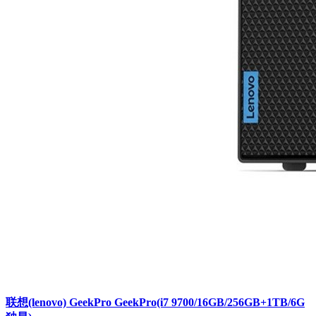
联想(lenovo) GeekPro GeekPro(i7 9700/16GB/256GB+1TB/6G