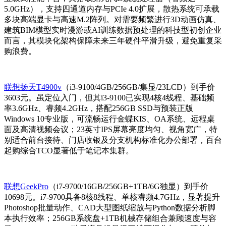
5.0GHz），支持四通道内存与PCIe 4.0扩展，散热系统可承载
多块高端显卡与高速M.2阵列。对需要频繁进行3D动画仿真、
建筑BIM模型实时漫游或AI训练数据预处理的科技型初创企业
而言，其模块化架构保障未来三年硬件平滑升级，避免重复采
购浪费。
联想扬天T4900v
（i3-9100/4GB/256GB/集显/23LCD）到手价
3603元。虽定位入门，但其i3-9100已实现4核4线程、基础频
率3.6GHz、睿频4.2GHz，搭配256GB SSD与预装正版
Windows 10专业版，可流畅运行金蝶KIS、OA系统、远程桌
面及高清视频会议；23英寸IPS屏幕亮度均匀、视角宽广，特
别适合前台接待、门店收银及分支机构标准化办公部署，百台
起购综合TCO显著低于笔记本集群。
联想GeekPro
（i7-9700/16GB/256GB+1TB/6G独显）到手价
10698元。i7-9700具备8核8线程、单核睿频4.7GHz，显著提升
Photoshop批量动作、CAD大型图纸缩放与Python数据分析脚
本执行效率；256GB系统盘+1TB机械存储组合兼顾速度与容