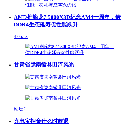
AMD推锐龙7 5800X3D纪念AM4十周年，借
DDR4生态延寿促性能跃升
3
06.13
甘肃省陇南徽县田河风光
论坛
2
充电宝押金什么时候退