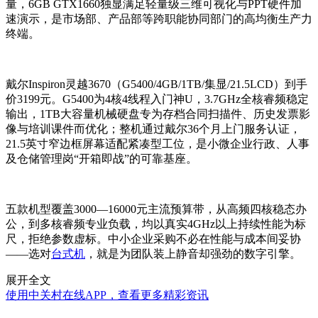
量，6GB GTX1660独显满足轻量级三维可视化与PPT硬件加
速演示，是市场部、产品部等跨职能协同部门的高均衡生产力
终端。
戴尔Inspiron灵越3670（G5400/4GB/1TB/集显/21.5LCD）到手
价3199元。G5400为4核4线程入门神U，3.7GHz全核睿频稳定
输出，1TB大容量机械硬盘专为存档合同扫描件、历史发票影
像与培训课件而优化；整机通过戴尔36个月上门服务认证，
21.5英寸窄边框屏幕适配紧凑型工位，是小微企业行政、人事
及仓储管理岗“开箱即战”的可靠基座。
五款机型覆盖3000—16000元主流预算带，从高频四核稳态办
公，到多核睿频专业负载，均以真实4GHz以上持续性能为标
尺，拒绝参数虚标。中小企业采购不必在性能与成本间妥协
——选对
台式机
，就是为团队装上静音却强劲的数字引擎。
展开全文
使用中关村在线APP，查看更多精彩资讯