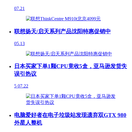
07.21
联想扬天/启天系列产品沈阳特惠促销中
05.13
日本买家下单1颗CPU竟收5盒，亚马逊发货失
误引热议
5
07.22
电脑爱好者在电子垃圾站发现遗弃双GTX 980
外星人整机