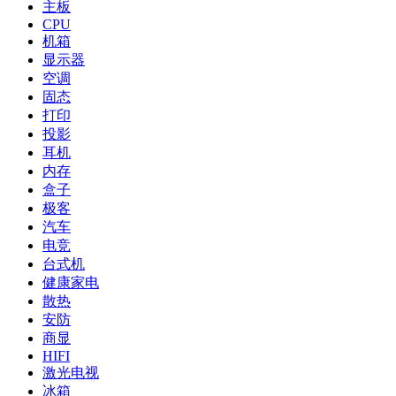
主板
CPU
机箱
显示器
空调
固态
打印
投影
耳机
内存
盒子
极客
汽车
电竞
台式机
健康家电
散热
安防
商显
HIFI
激光电视
冰箱