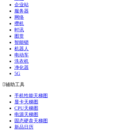
企业站
服务器
网络
攒机
时讯
图赏
智能锁
机器人
电动车
洗衣机
净化器
5G

辅助工具
手机性能天梯图
显卡天梯图
CPU天梯图
电源天梯图
固态硬盘天梯图
新品日历