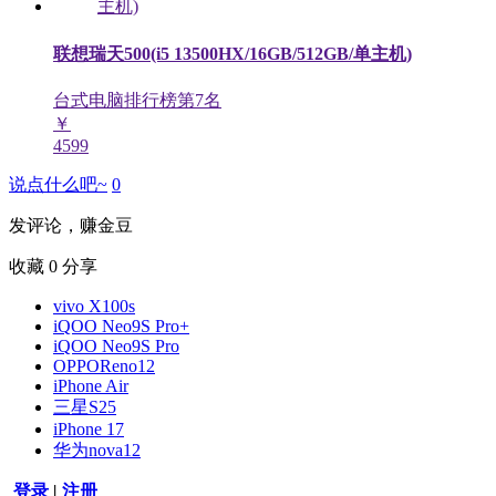
联想瑞天500(i5 13500HX/16GB/512GB/单主机)
台式电脑排行榜第
7
名
￥
4599
说点什么吧~
0
发评论，赚金豆
收藏
0
分享
vivo X100s
iQOO Neo9S Pro+
iQOO Neo9S Pro
OPPOReno12
iPhone Air
三星S25
iPhone 17
华为nova12
登录
|
注册