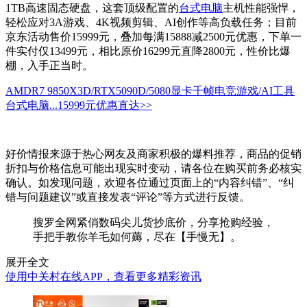
1TB高速固态硬盘，这套顶级配置的
台式电脑
主机性能强悍，
轻松应对3A游戏、4K视频剪辑、AI创作等高负载任务；目前
京东活动售价15999元，叠加每满15888减2500元优惠，下单一
件实付仅13499元，相比原价16299元直降2800元，性价比爆
棚，入手正当时。
AMDR7 9850X3D/RTX5090D/5080显卡千帧电竞游戏/AI工具
台式电脑...
15999元
优惠直达>>
好价情报来源于热心网友及商家积极的爆料推荐，商品的促销
折扣与价格信息可能出现实时变动，请各位在购买前务必核实
确认。如发现问题，欢迎各位通过页面上的“内容纠错”、“纠
错与问题建议”或直接发表“评论”等方式进行反馈。
搜罗全网紧俏数码尖儿货抄底价，分享抢购经验，
手把手教你羊毛如何薅，尽在【手慢无】。
展开全文
使用中关村在线APP，查看更多精彩资讯