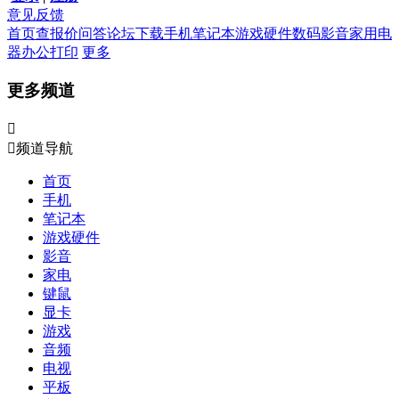
意见反馈
首页
查报价
问答
论坛
下载
手机
笔记本
游戏硬件
数码影音
家用电
器
办公打印
更多
更多频道


频道导航
首页
手机
笔记本
游戏硬件
影音
家电
键鼠
显卡
游戏
音频
电视
平板