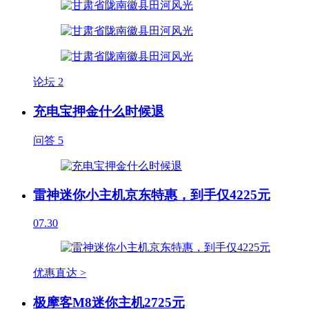
论坛
2
充电宝押金什么时候退
问答
5
雷神迷你小主机京东特惠，到手仅4225元
07.30
优惠直达 >
极摩客M8迷你主机2725元