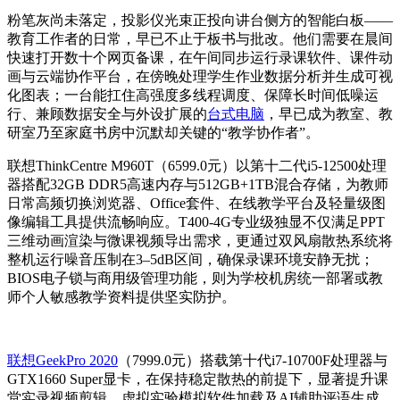
粉笔灰尚未落定，投影仪光束正投向讲台侧方的智能白板——
教育工作者的日常，早已不止于板书与批改。他们需要在晨间
快速打开数十个网页备课，在午间同步运行录课软件、课件动
画与云端协作平台，在傍晚处理学生作业数据分析并生成可视
化图表；一台能扛住高强度多线程调度、保障长时间低噪运
行、兼顾数据安全与外设扩展的
台式电脑
，早已成为教室、教
研室乃至家庭书房中沉默却关键的“教学协作者”。
联想ThinkCentre M960T（6599.0元）以第十二代i5-12500处理
器搭配32GB DDR5高速内存与512GB+1TB混合存储，为教师
日常高频切换浏览器、Office套件、在线教学平台及轻量级图
像编辑工具提供流畅响应。T400-4G专业级独显不仅满足PPT
三维动画渲染与微课视频导出需求，更通过双风扇散热系统将
整机运行噪音压制在3–5dB区间，确保录课环境安静无扰；
BIOS电子锁与商用级管理功能，则为学校机房统一部署或教
师个人敏感教学资料提供坚实防护。
联想GeekPro 2020
（7999.0元）搭载第十代i7-10700F处理器与
GTX1660 Super显卡，在保持稳定散热的前提下，显著提升课
堂实录视频剪辑、虚拟实验模拟软件加载及AI辅助评语生成