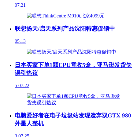
07.21
联想扬天/启天系列产品沈阳特惠促销中
05.13
日本买家下单1颗CPU竟收5盒，亚马逊发货失
误引热议
5
07.22
电脑爱好者在电子垃圾站发现遗弃双GTX 980
外星人整机
3
07.25