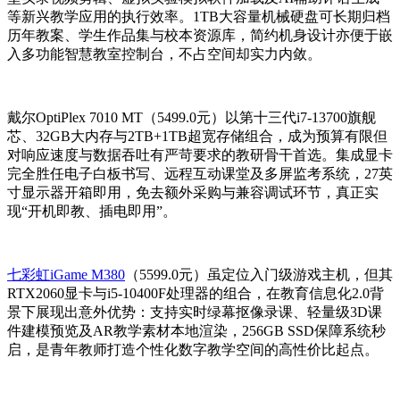
等新兴教学应用的执行效率。1TB大容量机械硬盘可长期归档
历年教案、学生作品集与校本资源库，简约机身设计亦便于嵌
入多功能智慧教室控制台，不占空间却实力内敛。
戴尔OptiPlex 7010 MT（5499.0元）以第十三代i7-13700旗舰
芯、32GB大内存与2TB+1TB超宽存储组合，成为预算有限但
对响应速度与数据吞吐有严苛要求的教研骨干首选。集成显卡
完全胜任电子白板书写、远程互动课堂及多屏监考系统，27英
寸显示器开箱即用，免去额外采购与兼容调试环节，真正实
现“开机即教、插电即用”。
七彩虹iGame M380
（5599.0元）虽定位入门级游戏主机，但其
RTX2060显卡与i5-10400F处理器的组合，在教育信息化2.0背
景下展现出意外优势：支持实时绿幕抠像录课、轻量级3D课
件建模预览及AR教学素材本地渲染，256GB SSD保障系统秒
启，是青年教师打造个性化数字教学空间的高性价比起点。