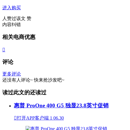
进入购买
人赞过该文
赞
内容纠错
相关电商优惠

评论
更多评论
还没有人评论~
快来
抢沙发
吧~
读过此文的还读过
惠普 ProOne 400 G5 独显23.8英寸促销

打开APP客户端
1
06.30