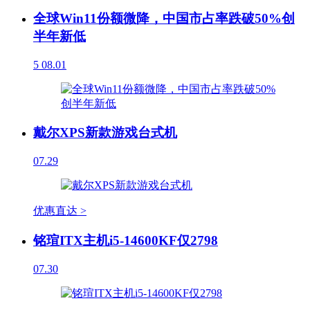
全球Win11份额微降，中国市占率跌破50%创
半年新低
5
08.01
戴尔XPS新款游戏台式机
07.29
优惠直达 >
铭瑄ITX主机i5-14600KF仅2798
07.30