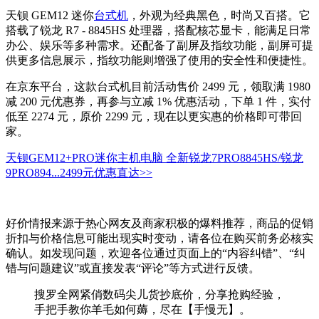
天钡 GEM12 迷你
台式机
，外观为经典黑色，时尚又百搭。它
搭载了锐龙 R7 - 8845HS 处理器，搭配核芯显卡，能满足日常
办公、娱乐等多种需求。还配备了副屏及指纹功能，副屏可提
供更多信息展示，指纹功能则增强了使用的安全性和便捷性。
在京东平台，这款台式机目前活动售价 2499 元，领取满 1980
减 200 元优惠券，再参与立减 1% 优惠活动，下单 1 件，实付
低至 2274 元，原价 2299 元，现在以更实惠的价格即可带回
家。
天钡GEM12+PRO迷你主机电脑 全新锐龙7PRO8845HS/锐龙
9PRO894...
2499元
优惠直达>>
好价情报来源于热心网友及商家积极的爆料推荐，商品的促销
折扣与价格信息可能出现实时变动，请各位在购买前务必核实
确认。如发现问题，欢迎各位通过页面上的“内容纠错”、“纠
错与问题建议”或直接发表“评论”等方式进行反馈。
搜罗全网紧俏数码尖儿货抄底价，分享抢购经验，
手把手教你羊毛如何薅，尽在【手慢无】。