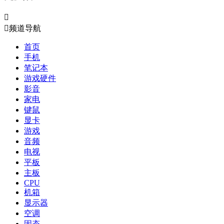


频道导航
首页
手机
笔记本
游戏硬件
影音
家电
键鼠
显卡
游戏
音频
电视
平板
主板
CPU
机箱
显示器
空调
固态