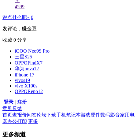
￥
4599
说点什么吧~
0
发评论，赚金豆
收藏
0
分享
iQOO Neo9S Pro
三星S25
OPPOFindX7
华为nova12
iPhone 17
vivos19
vivo X100s
OPPOReno12
登录
|
注册
意见反馈
首页
查报价
问答
论坛
下载
手机
笔记本
游戏硬件
数码影音
家用电
器
办公打印
更多
更多频道