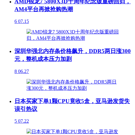
AMD锐龙7 5800X3D十周年纪念版重磅回归，
AM4平台再掀抢购热潮
6
07.15
深圳华强北内存条价格飙升，DDR5两日涨300
元，整机成本压力加剧
8
06.27
日本买家下单1颗CPU竟收5盒，亚马逊发货失
误引热议
5
07.22