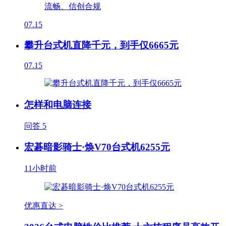
07.15
攀升台式机直降千元，到手仅6665元
07.15
怎样和电脑连接
问答
5
宏碁暗影骑士·焕V70台式机6255元
11小时前
优惠直达 >