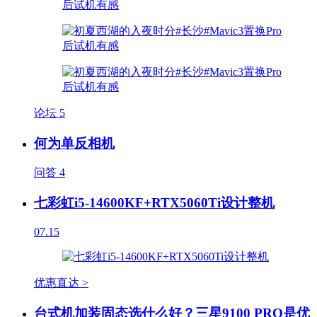
论坛
5
何为单反相机
问答
4
七彩虹i5-14600KF+RTX5060Ti设计整机
07.15
优惠直达 >
台式机加装固态选什么好？三星9100 PRO是优