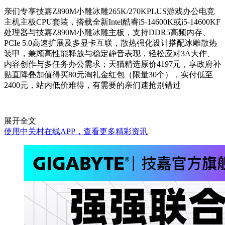
亲们专享技嘉Z890M小雕冰雕265K/270KPLUS游戏办公电竞
主机主板CPU套装，搭载全新Intel酷睿i5-14600K或i5-14600KF
处理器与技嘉Z890M小雕冰雕主板，支持DDR5高频内存、
PCIe 5.0高速扩展及多显卡互联，散热强化设计搭配冰雕散热
装甲，兼顾高性能释放与稳定静音表现，轻松应对3A大作、
内容创作与多任务办公需求；天猫精选原价4197元，享政府补
贴直降叠加值得买80元淘礼金红包（限量30个），实付低至
2400元，站内低价难得，有需要的亲们速抢别错过
展开全文
使用中关村在线APP，查看更多精彩资讯