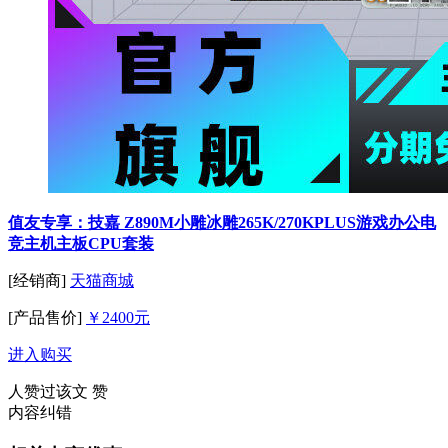
值友专享：技嘉 Z890M小雕冰雕265K/270KPLUS游戏办公电
竞主机主板CPU套装
[经销商]
天猫商城
[产品售价]
￥2400元
进入购买
人赞过该文
赞
内容纠错