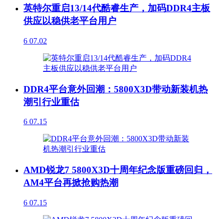
英特尔重启13/14代酷睿生产，加码DDR4主板
供应以稳供老平台用户
6
07.02
DDR4平台意外回潮：5800X3D带动新装机热
潮引行业重估
6
07.15
AMD锐龙7 5800X3D十周年纪念版重磅回归，
AM4平台再掀抢购热潮
6
07.15