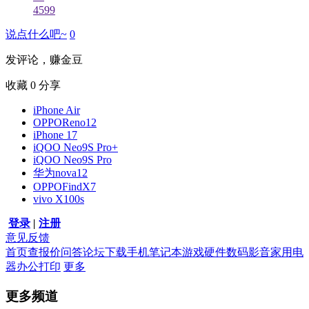
4599
说点什么吧~
0
发评论，赚金豆
收藏
0
分享
iPhone Air
OPPOReno12
iPhone 17
iQOO Neo9S Pro+
iQOO Neo9S Pro
华为nova12
OPPOFindX7
vivo X100s
登录
|
注册
意见反馈
首页
查报价
问答
论坛
下载
手机
笔记本
游戏硬件
数码影音
家用电
器
办公打印
更多
更多频道