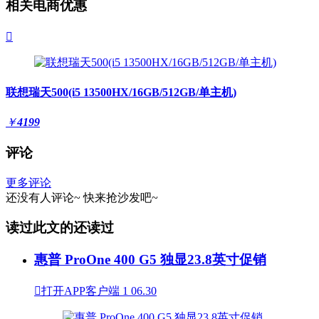
相关电商优惠

联想瑞天500(i5 13500HX/16GB/512GB/单主机)
￥
4199
评论
更多评论
还没有人评论~
快来
抢沙发
吧~
读过此文的还读过
惠普 ProOne 400 G5 独显23.8英寸促销

打开APP客户端
1
06.30