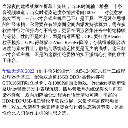
当深夜的建模线框在屏幕上旋转，当4K时间轴上堆叠二十条
音视频轨道，当实时渲染进度条悄然滑向100%——对创意发
烧友而言，一台23寸台式主机早已不止是工具，而是延伸思维
的神经末梢。它需要在有限桌面空间内爆发持续算力，需在多
软件并行时保持内存不告急，更要在图形密集任务中拒绝掉帧
与等待。性能不是堆料，而是精准匹配：CPU要扛住Blender
粒子模拟，GPU得驾驭DaVinci Resolve降噪，存储得兼顾启动
速度与素材吞吐，散热与系统稳定性更是无声的底线。这三款
23寸台式主机，正是为这群拒绝妥协的实干派精心打磨的数字
工作台。
华硕天选X 2022
（到手价5499.0元）以i5-12400F六核十二线程
处理器为基底，配合双通道16GB DDR4高频内存与
GTX1660Ti独立显卡，在1080P高画质游戏、Premiere基础剪辑
及Unity轻量开发中表现沉稳。四热管散热系统保障长时间渲
染不降频，双向AI降噪让远程协作语音清晰可辨，丰富的
HDMI/DP/USB接口轻松串联数位屏、采集卡与高速移动硬
盘，Win11预装与升级支持更契合创作者生态演进节奏，是高
性价比入门创作主机的理想之选。