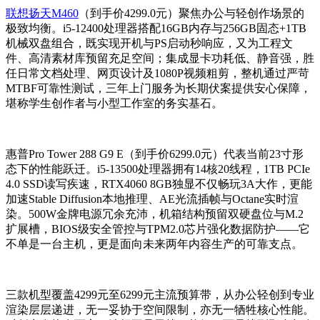
联想扬天M460
（到手价4299.0元）聚焦办公与轻创作场景的
极致均衡。i5-12400处理器搭配16GB内存与256GB固态+1TB
机械双盘组合，既实现开机与PS启动秒响应，又为工程文
件、高清素材库预留充足空间；集成显卡功耗低、静音强，胜
任日常文档处理、网页设计及1080P视频粗剪，整机通过严苛
MTBF可靠性测试，三年上门服务为长期伏案提供安心保障，
堪称学生创作者与小型工作室的务实基石。
惠普Pro Tower 288 G9 E（到手价6299.0元）代表当前23寸形
态下的性能跃迁。i5-13500处理器拥有14核20线程，1TB PCIe
4.0 SSD读写疾速，RTX4060 8GB独显不仅畅玩3A大作，更能
加速Stable Diffusion本地推理、AE光流插帧与Octane实时渲
染。500W金牌电源冗余充沛，机箱结构预留双硬盘位与M.2
扩展槽，BIOS级安全管控与TPM2.0芯片强化数据防护——它
不单是一台主机，更是面向未来两年内容生产的可靠支点。
三款机型覆盖4299元至6299元主流预算带，从办公轻创到专业
渲染层层递进，无一妥协于空间限制，亦无一牺牲核心性能。