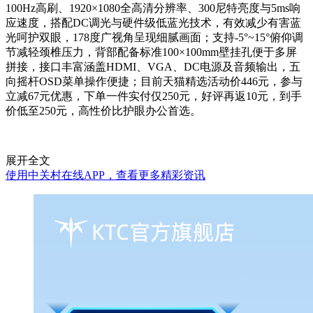
100Hz高刷、1920×1080全高清分辨率、300尼特亮度与5ms响
应速度，搭配DC调光与硬件级低蓝光技术，有效减少有害蓝
光呵护双眼，178度广视角呈现细腻画面；支持-5°~15°俯仰调
节减轻颈椎压力，背部配备标准100×100mm壁挂孔便于多屏
拼接，接口丰富涵盖HDMI、VGA、DC电源及音频输出，五
向摇杆OSD菜单操作便捷；目前天猫精选活动价446元，参与
立减67元优惠，下单一件实付仅250元，好评再返10元，到手
价低至250元，高性价比护眼办公首选。
展开全文
使用中关村在线APP，查看更多精彩资讯