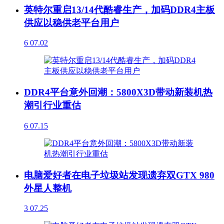
英特尔重启13/14代酷睿生产，加码DDR4主板
供应以稳供老平台用户
6
07.02
DDR4平台意外回潮：5800X3D带动新装机热
潮引行业重估
6
07.15
电脑爱好者在电子垃圾站发现遗弃双GTX 980
外星人整机
3
07.25