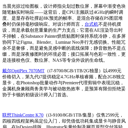
当晨光掠过绘图板，设计师指尖划过数位屏，屏幕中渐变色块
随笔触实时响应——这背后，是CPU主频跃过4GHz的瞬时调
度、是显存吞吐撑起8K预览的帧率、是混合存储在PS图层堆
叠时仍保持毫秒级响应。对设计师而言，
台式机
不是待机摆
设，而是承载创意重量的生产力支点：它需在AE渲染导出时
不掉帧，在Substance Painter烘焙贴图时保持系统冷静，在多屏
协同下让Figma、Blender、Luminar Neo并行无感切换。性能冗
余不是奢侈，而是避免灵感中断的底线保障；静音散热不是点
缀，而是深夜修图时的环境必需；接口拓展与色彩一致性，更
是连接校色仪、数位屏、NAS等专业外设的生命线。
戴尔OptiPlex 7070MT
（i7-9700/8GB/1TB/2G独显）以4999元
价格切入，第九代i7提供稳定4.7GHz单核睿频，配合2GB独立
显卡，在Photoshop批量动作与Premiere代理剪辑中表现沉稳，
金属机身兼顾商务美学与被动散热效率，是预算有限但拒绝妥
协于卡顿的初级设计师入门首选。
联想ThinkCentre K70
（i3-9100/8GB/1TB/集显）仅售2599元，
四核四线程架构虽定位入门，却凭借低功耗集成显卡与静音风
扇，在InDesign排版、Illustrator矢量绘制及网页原型交付等轻