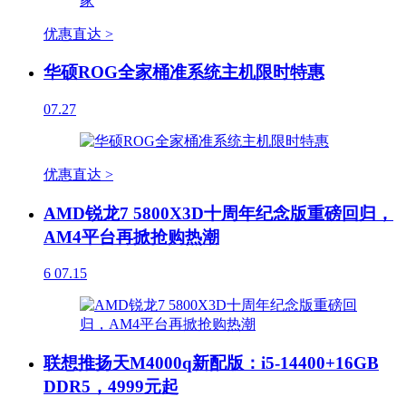
优惠直达 >
华硕ROG全家桶准系统主机限时特惠
07.27
优惠直达 >
AMD锐龙7 5800X3D十周年纪念版重磅回归，
AM4平台再掀抢购热潮
6
07.15
联想推扬天M4000q新配版：i5-14400+16GB
DDR5，4999元起