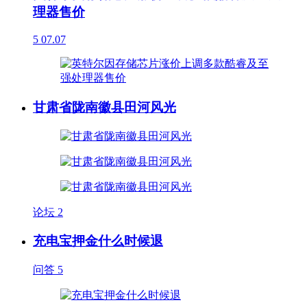
理器售价
5
07.07
甘肃省陇南徽县田河风光
论坛
2
充电宝押金什么时候退
问答
5