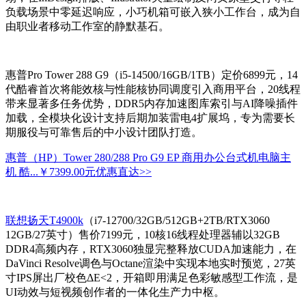
负载场景中零延迟响应，小巧机箱可嵌入狭小工作台，成为自
由职业者移动工作室的静默基石。
惠普Pro Tower 288 G9（i5-14500/16GB/1TB）定价6899元，14
代酷睿首次将能效核与性能核协同调度引入商用平台，20线程
带来显著多任务优势，DDR5内存加速图库索引与AI降噪插件
加载，全模块化设计支持后期加装雷电4扩展坞，专为需要长
期服役与可靠售后的中小设计团队打造。
惠普（HP）Tower 280/288 Pro G9 EP 商用办公台式机电脑主
机 酷...
￥7399.00元
优惠直达>>
联想扬天T4900k
（i7-12700/32GB/512GB+2TB/RTX3060
12GB/27英寸）售价7199元，10核16线程处理器辅以32GB
DDR4高频内存，RTX3060独显完整释放CUDA加速能力，在
DaVinci Resolve调色与Octane渲染中实现本地实时预览，27英
寸IPS屏出厂校色ΔE<2，开箱即用满足色彩敏感型工作流，是
UI动效与短视频创作者的一体化生产力中枢。