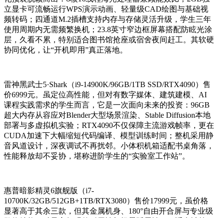
立显卡可流畅运行WPS演示动画、轻量级CAD绘图与基础视
频转码；四通道M.2插槽支持内存与存储灵活升级，学生三年
使用周期内无需频繁换机；23.8英寸窄边框屏幕搭配防眩光涂
层，久看不累，特别适合图书馆抢座或宿舍夜间赶工。其软硬
协同优化，让“开机即用”真正落地。
雷神黑武士5·Shark（i9-14900K/96GB/1TB SSD/RTX4090）售
价6999元。虽定位高性能，但对有数字媒体、建筑建模、AI
课程实践需求的学生而言，它是一次面向未来的投资：96GB
超大内存从容应对Blender大型场景渲染、Stable Diffusion本地
部署与多虚拟机实验；RTX4090不仅保障主流游戏帧率，更在
CUDA加速下大幅缩短代码编译、模型训练时间；整机采用静
音风道设计，深夜调试不再扰邻。小体积机箱适配书桌角落，
性能释放却不妥协，堪称进阶学生的“实验室工作站”。
惠普暗影精灵6旗舰版（i7-
10700K/32GB/512GB+1TB/RTX3080）售价17999元，虽价格
显著高于其余三款，但其金属机身、180°自由开合屏与专业级