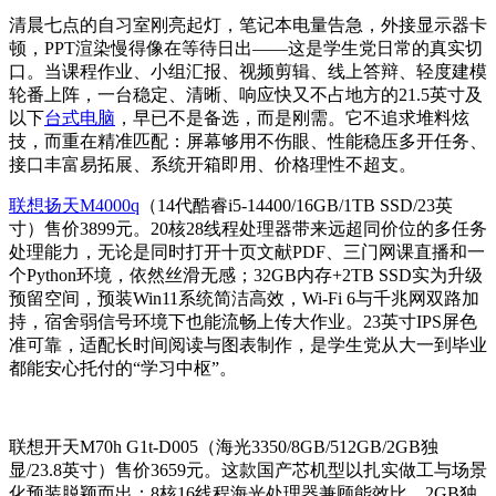
清晨七点的自习室刚亮起灯，笔记本电量告急，外接显示器卡
顿，PPT渲染慢得像在等待日出——这是学生党日常的真实切
口。当课程作业、小组汇报、视频剪辑、线上答辩、轻度建模
轮番上阵，一台稳定、清晰、响应快又不占地方的21.5英寸及
以下
台式电脑
，早已不是备选，而是刚需。它不追求堆料炫
技，而重在精准匹配：屏幕够用不伤眼、性能稳压多开任务、
接口丰富易拓展、系统开箱即用、价格理性不超支。
联想扬天M4000q
（14代酷睿i5-14400/16GB/1TB SSD/23英
寸）售价3899元。20核28线程处理器带来远超同价位的多任务
处理能力，无论是同时打开十页文献PDF、三门网课直播和一
个Python环境，依然丝滑无感；32GB内存+2TB SSD实为升级
预留空间，预装Win11系统简洁高效，Wi-Fi 6与千兆网双路加
持，宿舍弱信号环境下也能流畅上传大作业。23英寸IPS屏色
准可靠，适配长时间阅读与图表制作，是学生党从大一到毕业
都能安心托付的“学习中枢”。
联想开天M70h G1t-D005（海光3350/8GB/512GB/2GB独
显/23.8英寸）售价3659元。这款国产芯机型以扎实做工与场景
化预装脱颖而出：8核16线程海光处理器兼顾能效比，2GB独