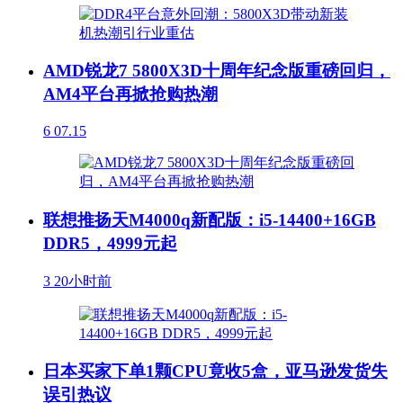
AMD锐龙7 5800X3D十周年纪念版重磅回归，
AM4平台再掀抢购热潮
6
07.15
联想推扬天M4000q新配版：i5-14400+16GB
DDR5，4999元起
3
20小时前
日本买家下单1颗CPU竟收5盒，亚马逊发货失
误引热议