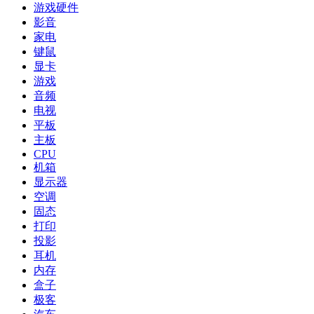
游戏硬件
影音
家电
键鼠
显卡
游戏
音频
电视
平板
主板
CPU
机箱
显示器
空调
固态
打印
投影
耳机
内存
盒子
极客