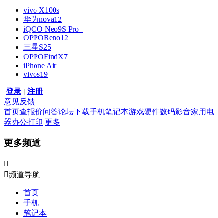
vivo X100s
华为nova12
iQOO Neo9S Pro+
OPPOReno12
三星S25
OPPOFindX7
iPhone Air
vivos19
登录
|
注册
意见反馈
首页
查报价
问答
论坛
下载
手机
笔记本
游戏硬件
数码影音
家用电
器
办公打印
更多
更多频道


频道导航
首页
手机
笔记本