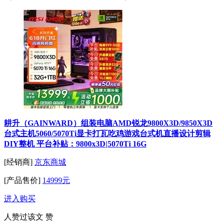
耕升（GAINWARD）组装电脑AMD锐龙9800X3D/9850X3D
台式主机5060/5070Ti显卡打瓦吃鸡游戏台式机直播设计剪辑
DIY整机 平台补贴：9800x3D|5070Ti 16G
[经销商]
京东商城
[产品售价]
14999元
进入购买
人赞过该文
赞