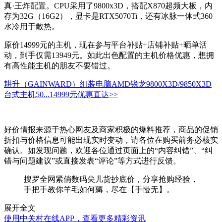
真·王炸配置。CPU采用了9800x3D，搭配X870超频大板，内
存为32G（16G2），显卡是RTX5070Ti，还有冰脉一体式360
水冷用于散热。
原价14999元的主机，现在参与平台补贴+店铺补贴+晒单活
动，到手仅需13949元。如此出色配置的主机价格优惠，想拥
有高性能主机的朋友不要错过。
耕升（GAINWARD）组装电脑AMD锐龙9800X3D/9850X3D
台式主机50...
14999元
优惠直达>>
好价情报来源于热心网友及商家积极的爆料推荐，商品的促销
折扣与价格信息可能出现实时变动，请各位在购买前务必核实
确认。如发现问题，欢迎各位通过页面上的“内容纠错”、“纠
错与问题建议”或直接发表“评论”等方式进行反馈。
搜罗全网紧俏数码尖儿货抄底价，分享抢购经验，
手把手教你羊毛如何薅，尽在【手慢无】。
展开全文
使用中关村在线APP，查看更多精彩资讯