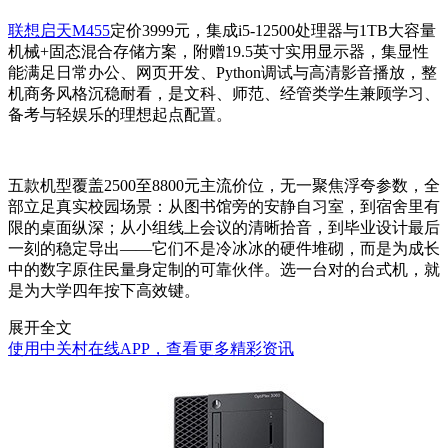
联想启天M455
定价3999元，集成i5-12500处理器与1TB大容量
机械+固态混合存储方案，附赠19.5英寸实用显示器，集显性
能满足日常办公、网页开发、Python调试与高清影音播放，整
机商务风格沉稳耐看，是文科、师范、经管类学生兼顾学习、
备考与轻娱乐的理想起点配置。
五款机型覆盖2500至8800元主流价位，无一聚焦浮夸参数，全
部立足真实校园场景：从图书馆旁的安静自习室，到宿舍里有
限的桌面纵深；从小组线上会议的清晰拾音，到毕业设计最后
一刻的稳定导出——它们不是冷冰冰的硬件堆砌，而是为成长
中的数字原住民量身定制的可靠伙伴。选一台对的台式机，就
是为大学四年按下高效键。
展开全文
使用中关村在线APP，查看更多精彩资讯