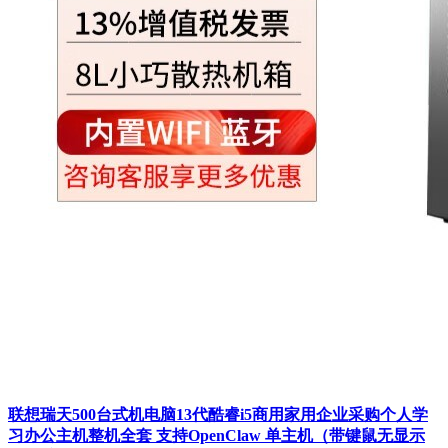
联想瑞天500台式机电脑13代酷睿i5商用家用企业采购个人学
习办公主机整机全套 支持OpenClaw 单主机（带键鼠无显示