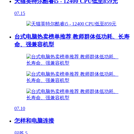
天猫英特尔酷睿i5 - 12400 CPU低至859元
07.15
台式电脑热卖榜单推荐 教师群体低功耗、长寿
命、强兼容机型
07.10
怎样和电脑连接
问答
5