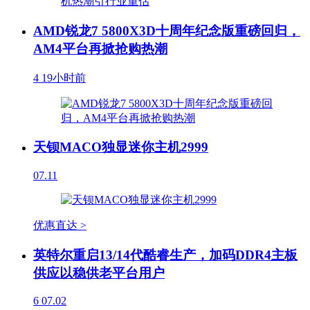
AMD锐龙7 5800X3D十周年纪念版重磅回归，
AM4平台再掀抢购热潮
4
19小时前
天钡MACO独显迷你主机2999
07.11
优惠直达 >
英特尔重启13/14代酷睿生产，加码DDR4主板
供应以稳供老平台用户
6
07.02