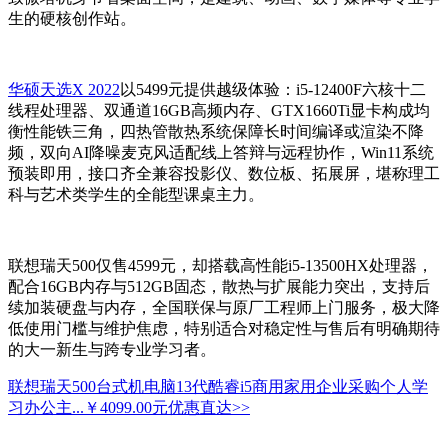
生的硬核创作站。
华硕天选X 2022
以5499元提供越级体验：i5-12400F六核十二
线程处理器、双通道16GB高频内存、GTX1660Ti显卡构成均
衡性能铁三角，四热管散热系统保障长时间编译或渲染不降
频，双向AI降噪麦克风适配线上答辩与远程协作，Win11系统
预装即用，接口齐全兼容投影仪、数位板、拓展屏，堪称理工
科与艺术类学生的全能型课桌主力。
联想瑞天500仅售4599元，却搭载高性能i5-13500HX处理器，
配合16GB内存与512GB固态，散热与扩展能力突出，支持后
续加装硬盘与内存，全国联保与原厂工程师上门服务，极大降
低使用门槛与维护焦虑，特别适合对稳定性与售后有明确期待
的大一新生与跨专业学习者。
联想瑞天500台式机电脑13代酷睿i5商用家用企业采购个人学
习办公主...
￥4099.00元
优惠直达>>