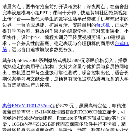
清晨六点，图书馆抢座前打开课程资料；深夜两点，在宿舍赶
完毕设建模与小组PPT；课间十分钟，快速剪辑社团招新视频
上传平台——当代大学生的数字生活早已突破手机与笔记本的
边界，一台响应迅捷、扩展灵活、安静耐用的
台式机
，正成为
提升学习效率、释放创作潜力的隐形学伴。面对繁重课业、小
组协作、设计作业、编程实训乃至轻度视频剪辑与3D建模需
求，一台兼具性能基底、稳定表现与合理预算的商用级
台式电
脑
，远比盲目追求旗舰参数更务实。
戴尔OptiPlex 3060系列微塔式机以2499元亲民价格切入，搭载
成熟稳定的商用平台架构，支持大容量存储扩展与多屏协同输
出，整机通过严苛企业级可靠性测试，噪音控制出色，适合长
期伏案学习与文献处理，是预算有限但追求品质与服务的大学
生首选基础生产力终端。
惠普ENVY TE01-257rcn
定价8799元，虽属高端定位，却精准
覆盖进阶需求：i5-11400处理器搭配RTX3060Ti独立显卡，可
流畅运行SolidWorks建模、Premiere多轨道剪辑及Unity实时渲
染，16GB内存与512GB高速固态保障多软件并行不卡顿，精
致微塔机身节省桌面空间，是建筑、动画、数字媒体等专业学