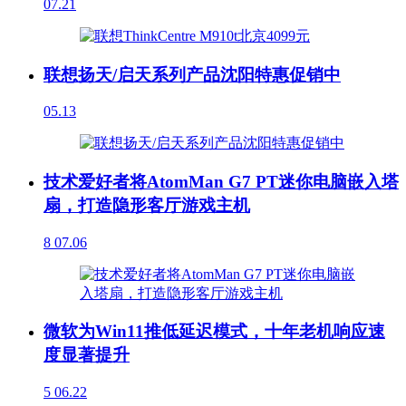
07.21
联想扬天/启天系列产品沈阳特惠促销中
05.13
技术爱好者将AtomMan G7 PT迷你电脑嵌入塔
扇，打造隐形客厅游戏主机
8
07.06
微软为Win11推低延迟模式，十年老机响应速
度显著提升
5
06.22