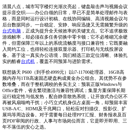
清晨八点，城市写字楼灯光渐次亮起，键盘敲击声与视频会议
提示音交织——办公白领的日常，早已不是简单处理邮件与表
格，而是同时运行设计初稿、在线协同编辑、高清视频会议与
后台数据同步。一台稳定、安静、响应迅捷又无需频繁升级的
台式电脑
，正成为提升全天候效率的关键支点。它不追求极致
游戏帧率，却必须在多任务切换中零卡顿；它不必堆砌冗余硬
件，但需保障三年以上的系统流畅度与接口兼容性；它既要融
入简约工位，也得轻松连接双显示器、打印机与无线投屏设
备。基于这一真实办公语境，我们精选三款定位清晰、体验扎
实的酷睿
台式机
，覆盖不同预算与进阶需求。
联想扬天 P600（到手价4999元）以i7-11700处理器、16GB高
频内存与1TB高速固态硬盘构成黄金办公组合。其优势不在参
数堆叠，而在于整机调校的务实主义：预装正版Windows与
Office套件，省去繁琐激活与兼容性调试；集显方案保障长期
运行稳定性与低发热，配合静音散热系统，让开放式办公区不
再被风扇嗡鸣干扰；小巧立式机身仅占桌面一角，却预留丰富
USB-A/C、HDMI及千兆网口，轻松应对扫描仪、投影仪、扩
展坞等周边设备。对于需要每日处理PPT汇报、财务报表及百
页PDF审阅的行政、人事与市场岗位而言，它是即开即用、三
年不落伍的安心之选。