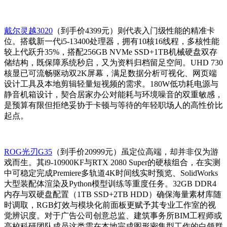
戴尔灵越3020
（到手价4399元）则代表入门级性能的精准卡
位。搭载新一代i5-13400处理器，拥有10核16线程，多核性能
较上代跃升35%，搭配256GB NVMe SSD+1TB机械硬盘双存
储结构，既保障系统秒启，又为资料归档留足空间。UHD 730
核显已可流畅驱动双2K屏幕，满足数据分析可视化、网页端
设计工具及本地剪辑轻量短视频的需求。180W低功耗电源与
静音机箱设计，契合居家办公对能耗与环境噪音的双重敏感，
是预算有限但拒绝妥协于卡顿与等待的年轻职场人的高性价比
起点。
ROG光刃G35
（到手价20999元）虽定位高端，却并非仅为游
戏而生。其i9-10900KF与RTX 2080 Super的硬核组合，在实测
中可稳定完成Premiere多轨道4K时间线实时预览、SolidWorks
大型装配体渲染及Python模型训练等重度任务。32GB DDR4
内存与双硬盘配置（1TB SSD+2TB HDD）确保海量素材库随
时调取，RGB灯效与模块化前面板更赋予其专业工作室的视
觉辨识度。对于广告公司创意总监、建筑事务所BIM工程师或
高校科研团队成员这类需在本地完成图形密集型工作的白领群