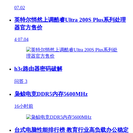
07.02
英特尔悄然上调酷睿Ultra 200S Plus系列处理
器官方售价
4
07.04
h3c路由器密码破解
问答
3
枭鲸电竞DDR5内存5600MHz
16小时前
台式电脑性能排行榜 教育行业高负载办公稳定