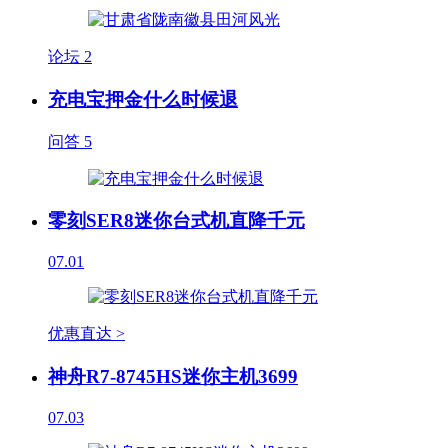
论坛
2
充电宝押金什么时候退
问答
5
零刻SER8迷你台式机直降千元
07.01
优惠直达 >
神舟R7-8745HS迷你主机3699
07.03