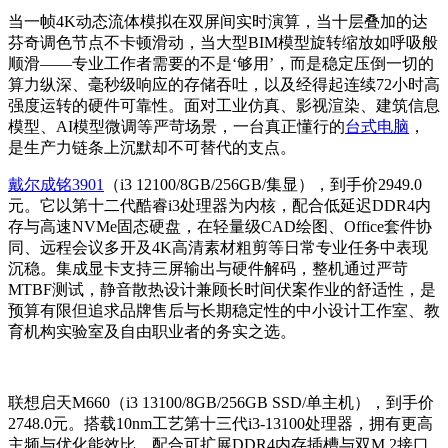
当一帧4K动态流体模拟在双屏间实时演算，当十层叠加的达
芬奇调色节点不卡顿滑动，当大型BIM模型旋转缩放如呼吸般
顺滑——专业工作者需要的不是‘够用’，而是稳定压倒一切的
算力纵深、毫秒级响应的存储吞吐，以及经得起连续72小时高
强度运转的硬件可靠性。面对工业仿真、影视渲染、建筑信息
模型、AI模型微调等严苛场景，一台真正懂行的
台式电脑
，
是生产力链条上沉默却不可替代的支点。
戴尔成铭3901
（i3 12100/8GB/256GB/集显），到手价2949.0
元。它以第十二代酷睿i3处理器为内核，配合低延迟DDR4内
存与高速NVMe固态硬盘，在轻量级CAD绘图、Office套件协
同、远程会议多开及4K高清素材粗剪等日常专业任务中表现
沉稳。集成显卡支持三屏输出与硬件解码，整机通过严苛
MTBF测试，静音散热设计兼顾长时间伏案作业的舒适性，是
预算有限但追求品牌售后与长期稳定性的中小设计工作室、教
育机构实验室及自由职业者的务实之选。
联想启天M660（i3 13100/8GB/256GB SSD/单主机），到手价
2748.0元。搭载10nm工艺第十三代i3-13100处理器，拥有更高
主频与优化能效比，配合可扩展DDR4内存插槽与双M.2接口