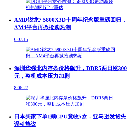
AMD锐龙7 5800X3D十周年纪念版重磅回归，
AM4平台再掀抢购热潮
6
07.15
深圳华强北内存条价格飙升，DDR5两日涨300
元，整机成本压力加剧
8
06.27
日本买家下单1颗CPU竟收5盒，亚马逊发货失
误引热议