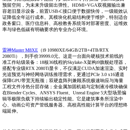
预留空间，为未来升级留出弹性。HDMI+VGA双视频输出兼
容老旧显示设备，前置USB-C接口便于数据快传，一级能效认
证降低全年运行成本。其模块化机箱结构便于维护，特别适合
政务窗口、医疗信息科、高校教务系统等对部署密度、运维效
率与绿色低碳有明确要求的专业办公环境。
雷神Master M8XE
（i9 10980XE/64GB/2TB+4TB/RTX
2080Ti），到手价39999.0元。这是一台面向硬核技术前线的
准工作站级装备：18核36线程的Skylake-X架构i9旗舰处理器，
搭配专业级RTX 2080Ti显卡，不仅满足CUDA加速渲染、实时
光追预览与神经网络训练推理需求，更通过PCIe 3.0 x16通道
保障GPU带宽无瓶颈；双硬盘阵列兼顾系统极速响应与海量
工程文件冷热分层存储；全金属加固机箱与定制液冷模块确保
在Blender Cycles、ANSYS Fluent、Unreal Engine 5大型场景编
辑等极限负载下持续输出稳定性能。它是建筑事务所渲染中
心、动画公司资产管线服务器、高校高性能计算平台的理想终
端延伸。