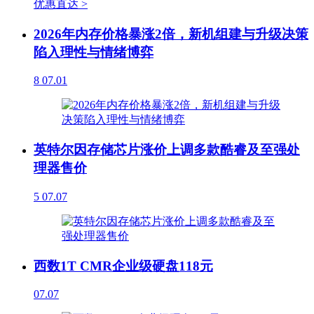
优惠直达 >
2026年内存价格暴涨2倍，新机组建与升级决策
陷入理性与情绪博弈
8
07.01
英特尔因存储芯片涨价上调多款酷睿及至强处
理器售价
5
07.07
西数1T CMR企业级硬盘118元
07.07