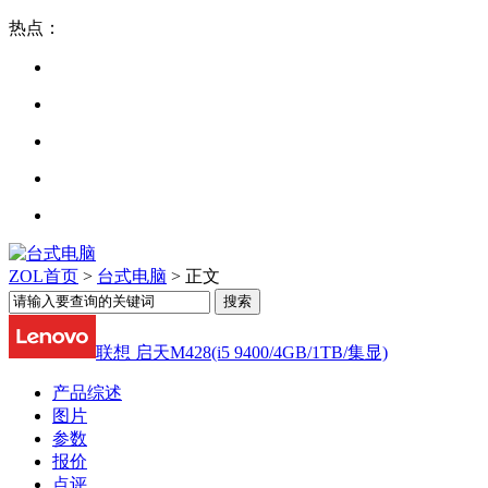
热点：
ZOL首页
>
台式电脑
> 正文
联想 启天M428(i5 9400/4GB/1TB/集显)
产品综述
图片
参数
报价
点评