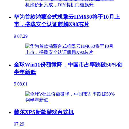
华为首款鸿蒙台式机擎云HM650将于10月上
市，搭载安全认证麒麟X90芯片
9
07.29
全球Win11份额微降，中国市占率跌破50%创
半年新低
5
08.01
戴尔XPS新款游戏台式机
07.29