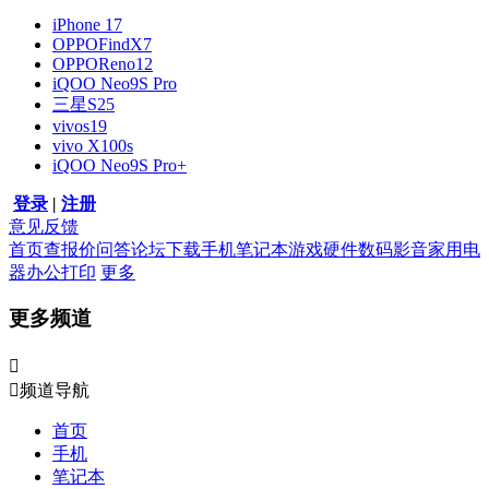
iPhone 17
OPPOFindX7
OPPOReno12
iQOO Neo9S Pro
三星S25
vivos19
vivo X100s
iQOO Neo9S Pro+
登录
|
注册
意见反馈
首页
查报价
问答
论坛
下载
手机
笔记本
游戏硬件
数码影音
家用电
器
办公打印
更多
更多频道


频道导航
首页
手机
笔记本