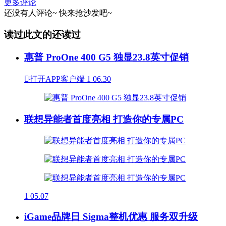
更多评论
还没有人评论~
快来
抢沙发
吧~
读过此文的还读过
惠普 ProOne 400 G5 独显23.8英寸促销

打开APP客户端
1
06.30
联想异能者首度亮相 打造你的专属PC
1
05.07
iGame品牌日 Sigma整机优惠 服务双升级