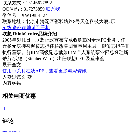
联系方式：
13146627892
QQ号码：317273859
联系我
微信号：
XW19851124
联系地址：
北京市海淀区彩和坊路8号天创科技大厦2层
zol
发送商家地址到手机
联想ThinkCentre品牌介绍
2005年5月1日，联想正式宣布完成收购IBM全球PC业务，任
命杨元庆接替柳传志担任联想集团董事局主席，柳传志担任非
执行董事。前IBM高级副总裁兼IBM个人系统事业部总经理斯
蒂芬-沃德（StephenWard）出任联想CEO及董事会...
展开全文
使用中关村在线APP，查看更多精彩资讯
人赞过该文
赞
内容纠错
相关电商优惠

评论