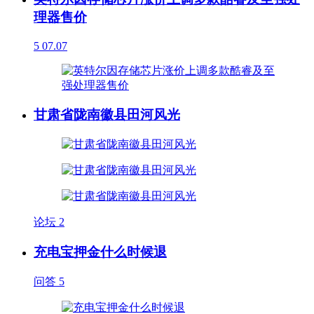
理器售价
5
07.07
甘肃省陇南徽县田河风光
论坛
2
充电宝押金什么时候退
问答
5