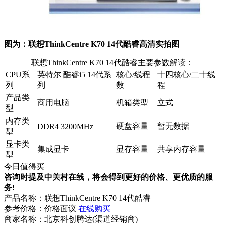
图为：联想ThinkCentre K70 14代酷睿高清实拍图
联想ThinkCentre K70 14代酷睿主要参数解读：
CPU系
英特尔 酷睿i5 14代系
核心/线程
十四核心/二十线
列
列
数
程
产品类
商用电脑
机箱类型
立式
型
内存类
硬盘容量
暂无数据
DDR4 3200MHz
型
显卡类
集成显卡
显存容量
共享内存容量
型
今日值得买
咨询时提及中关村在线，将会得到更好的价格、更优质的服
务!
产品名称：
联想ThinkCentre K70 14代酷睿
参考价格：
价格面议
在线购买
商家名称：
北京科创腾达(渠道经销商)