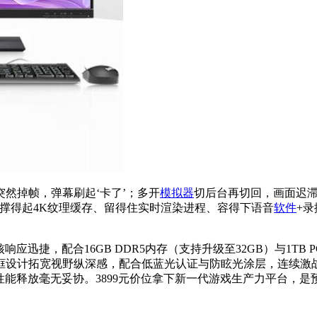
然掉帧，弹幕刷起‘卡了’；多开
模拟器
切后台再切回，画面迟
它撑得起4K纹理缓存、留得住实时渲染进程、容得下语音
软件
+录
多核响应迅捷，配合16GB DDR5内存（支持升级至32GB）与1TB
域，窄边框设计拓宽视野纵深感，配合低蓝光认证与防眩光涂层，连
性能释放毫无妥协。3899元价位拿下新一代游戏生产力平台，