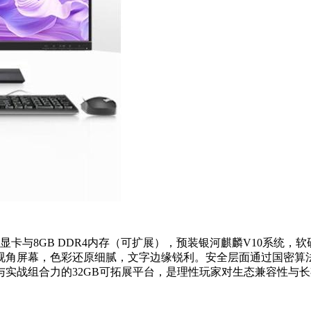
B独立显卡与8GB DDR4内存（可扩展），预装银河麒麟V10系
寸广视角屏幕，色彩还原细腻，文字边缘锐利。安全层面通过国密算
控与实战组合力的32GB可拓展平台，是理性玩家对生态兼容性与