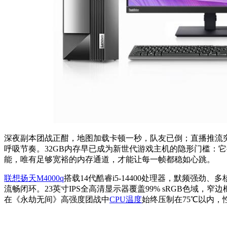
深夜副本团战正酣，地图加载卡顿一秒，队友已倒；直播推流突
呼吸节奏。32GB内存早已成为新世代游戏主机的隐形门槛：
能，唯有足够宽裕的内存通道，才能让每一帧都稳如心跳。
联想扬天M4000q
搭载14代酷睿i5-14400处理器，默频强劲、
流畅闭环。23英寸IPS全高清显示器覆盖99% sRGB色
在《永劫无间》高强度团战中
CPU温度
始终压制在75℃以内，