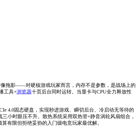
滞像拖影——对硬核游戏玩家而言，内存不是参数，是战场上的
播工具+
浏览器
十页后台同时运转。当显卡与CPU全力释放性
 PCIe 4.0固态硬盘，实现秒进游戏、瞬切后台、冷启动无等待的
续激战三小时眼压不升。散热系统采用双热管+静音涡轮风扇组合，
是预算有限但拒绝妥协的入门级电竞玩家最优解。