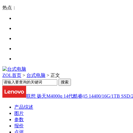
热点：
ZOL首页
>
台式电脑
> 正文
联想 扬天M4000q 14代酷睿(i5 14400/16G/1TB SSD
产品综述
图片
参数
报价
点评