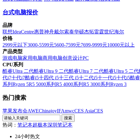
台式电脑报价
品牌
联想
IdeaCentre
惠普
神舟
戴尔
索泰
华硕
杰拓
雷霆世纪
海尔
价格
2999元以下
3000-5599元
5600-7599元
7699-9999元
10000元以上
产品类型
游戏电脑
家用电脑
商用电脑
创意设计PC
CPU系列
酷睿Ultra 二代
酷睿Ultra 9 二代
酷睿Ultra 7 二代
酷睿Ultra 5 二代
代i7
十代i7
酷睿i5
十四代 i5
十三代 i5
十二代i5
十一代i5
十代i5
酷睿
系列
Ryzen 5
R5 5000系列
R5 4000系列
R5 3000系列
Ryzen 3
热门搜索
苹果发布会
AWE
Chinajoy
IFA
mwc
CES Asia
CES
热词：
笔记本
超极本
深圳笔记本
24小时热文