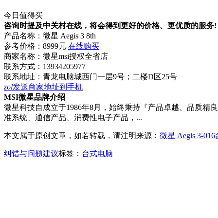
今日值得买
咨询时提及中关村在线，将会得到更好的价格、更优质的服务!
产品名称：
微星 Aegis 3 8th
参考价格：
8999元
在线购买
商家名称：
微星msi授权全省店
联系方式：
13934205977
联系地址：
青龙电脑城西门一层9号；二楼D区25号
zol
发送商家地址到手机
MSI微星品牌介绍
微星科技自成立于1986年8月，始终秉持『产品卓越、品质
准系统、通信产品、消费性电子产品，...
本文属于原创文章，如若转载，请注明来源：
微星 Aegis 3
纠错与问题建议
标签：
台式电脑