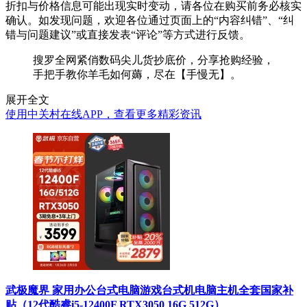
折扣与价格信息可能出现实时变动，请各位在购买前务必核实
确认。如发现问题，欢迎各位通过页面上的“内容纠错”、“纠
错与问题建议”或直接发表“评论”等方式进行反馈。
搜罗全网紧俏数码尖儿货抄底价，分享抢购经验，
手把手教你羊毛如何薅，尽在【手慢无】。
展开全文
使用中关村在线APP，查看更多精彩资讯
武极魔界 家用办公台式电脑游戏台式机电脑主机全套国家补
贴（12代酷睿i5-12400F RTX3050 16G 512G）