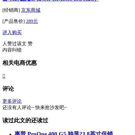
[经销商]
京东商城
[产品售价]
289元
进入购买
人赞过该文
赞
内容纠错
相关电商优惠

评论
更多评论
还没有人评论~
快来
抢沙发
吧~
读过此文的还读过
惠普 ProOne 400 G5 独显23.8英寸促销