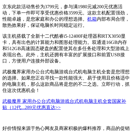
京东此款活动售价为3799元，参与满1980元减200元优惠活
动，下单一件即可享受优惠价格3599元。这款主机配置强劲，
性能卓越，是您家庭和办公的理想选择。
机箱
内部布局合理，
散热效果好，保证电脑长时间稳定运行。
该主机搭载了全新十二代酷睿i5-12400F处理器和RTX3050显
卡，具有出色的计算能力和图形处理能力。双通道16GB内存
和512GB高速固态硬盘的配置使其在多任务处理和大型游戏上
表现出色。此外，主机还拥有丰富的扩展接口和前置USB接
口，方便用户连接外部设备。
武极魔界家用办公台式电脑游戏台式机电脑主机全套是您理想
的选择。如果您正在寻找一款性能强大、易于使用且价格适中
的电脑主机，那么这款商品将是您的不二之选。立即行动，抓
住这次优惠机会！
武极魔界 家用办公台式电脑游戏台式机电脑主机全套国家补
贴（12代...
289元
优惠直达>>
好价情报来源于热心网友及商家积极的爆料推荐，商品的促销