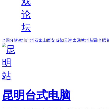
戏
论
坛
全国分站
深圳
|
广州
|
石家庄
|
西安
|
成都
|
天津
|
太原
|
兰州
|
新疆
|
合肥
|
昆明台式电脑