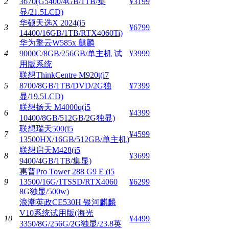
2
3670(G5400/4GB/1TB/集
¥3199
显/21.5LCD)
华硕天选X 2024(i5
3
¥6799
14400/16GB/1TB/RTX4060Ti)
华为擎云W585x 麒麟
4
9000C/8GB/256GB/单主机 试
¥3999
用版系统
联想ThinkCentre M920t(i7
5
8700/8GB/1TB/DVD/2G独
¥7399
显/19.5LCD)
联想扬天 M4000q(i5
6
¥4399
10400/8GB/512GB/2G独显)
联想瑞天500(i5
7
¥4599
13500HX/16GB/512GB/单主机)
联想启天M428(i5
8
¥3699
9400/4GB/1TB/集显)
惠普Pro Tower 288 G9 E (i5
9
13500/16G/1TSSD/RTX4060
¥6299
8G独显/500w)
浪潮英政CE530H 银河麒麟
V10系统试用版(海光
10
¥4499
3350/8G/256G/2G独显/23.8英