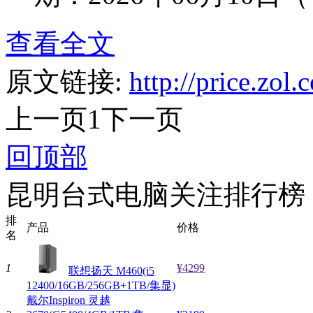
查看全文
原文链接:
http://price.zo
上一页
1
下一页
回顶部
昆明台式电脑关注排行榜
排
产品
价格
名
1
¥4299
联想扬天 M460(i5
12400/16GB/256GB+1TB/集显)
戴尔Inspiron 灵越