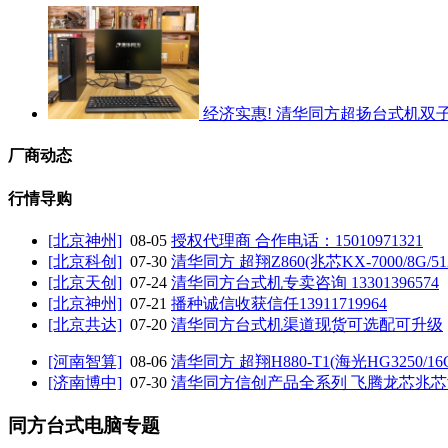
经济实惠! 清华同方超扬台式机双
厂商动态
行情导购
[北京神州]
08-05
授权代理商 合作电话：15010971321
[北京科创]
07-30
清华同方 超翔Z860(兆芯KX-7000/8G/5
[北京天创]
07-24
清华同方台式机专卖咨询 13301396574
[北京神州]
07-21
播种诚信收获信任13911719964
[北京共达]
07-20
清华同方台式机渠道现货可选配可升级
[河南智算]
08-06
清华同方 超翔H880-T1(海光HG3250/16G
[济南博中]
07-30
清华同方信创产品全系列 飞腾龙芯兆芯
同方台式电脑专题