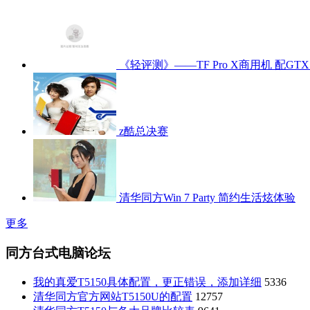
《轻评测》——TF Pro X商用机 配GTX1
z酷总决赛
清华同方Win 7 Party 简约生活炫体验
更多
同方台式电脑论坛
我的真爱T5150具体配置，更正错误，添加详细
5336
清华同方官方网站T5150U的配置
12757