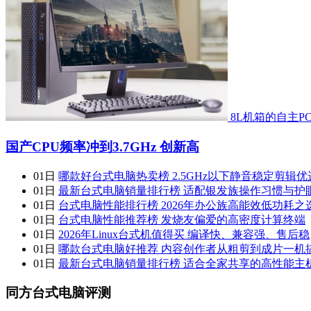
8L机箱的自主P
国产CPU频率冲到3.7GHz 创新高
01日
哪款好台式电脑热卖榜 2.5GHz以下静音稳定剪辑优
01日
最新台式电脑销量排行榜 适配银发族操作习惯与护
01日
台式电脑性能排行榜 2026年办公族高能效低功耗之
01日
台式电脑性能推荐榜 发烧友偏爱的高密度计算终端
01日
2026年Linux台式机值得买 编译快、兼容强、售后稳
01日
哪款台式电脑好推荐 内容创作者从粗剪到成片一机
01日
最新台式电脑销量排行榜 适合全家共享的高性能主
同方台式电脑评测