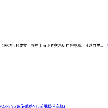
997年6月成立，并在上海证券交易所挂牌交易。其以自主...
G/256G/2G独显/麒麟V10试用版/单主机)