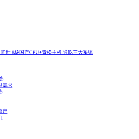
C问世 8核国产CPU+青松主板 通吃三大系统
选
眼需求
选
搞定
机