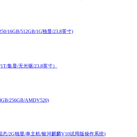
/16GB/512GB/1G独显/23.8英寸)
G/1T/集显/无光驱/23.8英寸）
GB/256GB/AMDV520)
56G固态/2G独显/单主机/银河麒麟V10试用版操作系统)