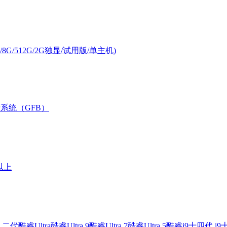
/8G/512G/2G独显/试用版/单主机)
国产系统（GFB）
元以上
5 二代
酷睿Ultra
酷睿Ultra 9
酷睿Ultra 7
酷睿Ultra 5
酷睿i9
十四代 i9
十