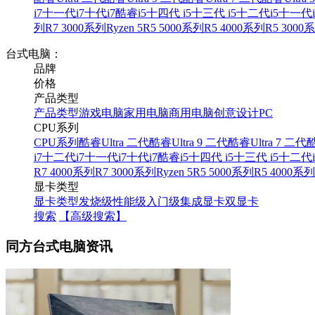
i7
十一代i7
十代i7
酷睿i5
十四代 i5
十三代 i5
十二代i5
十一代i
列
R7 3000系列
Ryzen 5
R5 5000系列
R5 4000系列
R5 3000
台式电脑：
品牌
价格
产品类型
产品类型
游戏电脑
家用电脑
商用电脑
创意设计PC
CPU系列
CPU系列
酷睿Ultra 二代
酷睿Ultra 9 二代
酷睿Ultra 7 二代
酷
i7
十二代i7
十一代i7
十代i7
酷睿i5
十四代 i5
十三代 i5
十二代i
R7 4000系列
R7 3000系列
Ryzen 5
R5 5000系列
R5 4000系列
显卡类型
显卡类型
发烧级
性能级
入门级
集成显卡
双显卡
搜索
【高级搜索】
同方台式电脑资讯