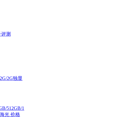
子评测
12G/2G独显
B/512GB/1
海光 价格