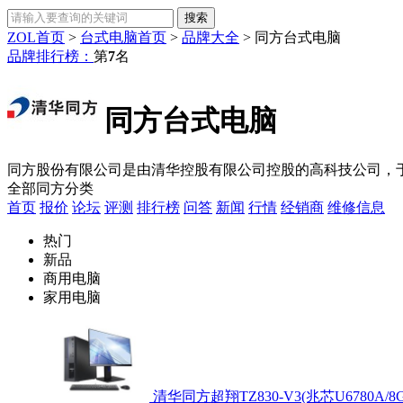
ZOL首页
>
台式电脑首页
>
品牌大全
>
同方台式电脑
品牌排行榜：
第
7
名
同方台式电脑
同方股份有限公司是由清华控股有限公司控股的高科技公司，于1
全部同方分类
首页
报价
论坛
评测
排行榜
问答
新闻
行情
经销商
维修信息
热门
新品
商用电脑
家用电脑
清华同方超翔TZ830-V3(兆芯U6780A/8