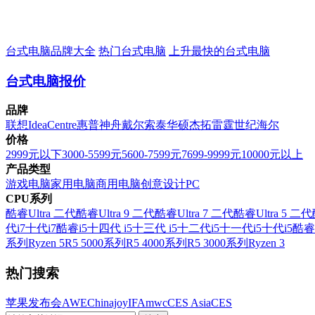
台式电脑品牌大全
热门台式电脑
上升最快的台式电脑
台式电脑报价
品牌
联想
IdeaCentre
惠普
神舟
戴尔
索泰
华硕
杰拓
雷霆世纪
海尔
价格
2999元以下
3000-5599元
5600-7599元
7699-9999元
10000元以上
产品类型
游戏电脑
家用电脑
商用电脑
创意设计PC
CPU系列
酷睿Ultra 二代
酷睿Ultra 9 二代
酷睿Ultra 7 二代
酷睿Ultra 5 二代
代i7
十代i7
酷睿i5
十四代 i5
十三代 i5
十二代i5
十一代i5
十代i5
酷睿
系列
Ryzen 5
R5 5000系列
R5 4000系列
R5 3000系列
Ryzen 3
热门搜索
苹果发布会
AWE
Chinajoy
IFA
mwc
CES Asia
CES